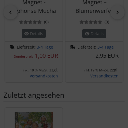
Magnet -
Magnet –
Alphonse Mucha
Blumenwerfer
zurück
vor
Bewertungen
Bewertun
(0
)
(0
)
Details
Details
Lieferzeit:
3-4 Tage
Lieferzeit:
3-4 Tage
1,00 EUR
2,95 EUR
Sonderpreis
zzgl.
zzgl.
inkl. 19 % MwSt.
inkl. 19 % MwSt.
Versandkosten
Versandkosten
Zuletzt angesehen
Es folgt ein Produktslider - navigieren Sie mit der Tab-Tas