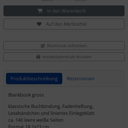
In den Warenkorb
Auf den Merkzettel
Rezension schreiben
Artikeldatenblatt drucken
Produktbeschreibung
Rezensionen
Produktbeschreibung
Blankbook gross
klassische Buchbindung, Fadenheftung,
Lesebändchen und liniertes Einlegeblatt
ca. 140 leere weiße Seiten
Format 18,2x23 cm