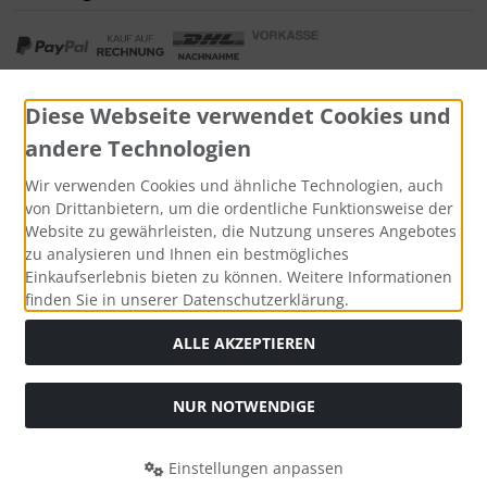
Diese Webseite verwendet Cookies und
andere Technologien
Widerrufsformular
Wir verwenden Cookies und ähnliche Technologien, auch
von Drittanbietern, um die ordentliche Funktionsweise der
Website zu gewährleisten, die Nutzung unseres Angebotes
zu analysieren und Ihnen ein bestmögliches
Einkaufserlebnis bieten zu können. Weitere Informationen
finden Sie in unserer Datenschutzerklärung.
ALLE AKZEPTIEREN
Alle Preise inkl. gesetzl. MwSt. zzgl.
Versandkosten
. Die
NUR NOTWENDIGE
durchgestrichenen Preise entsprechen dem bisherigen Preis
bei Tushita PaperArt GmbH.
Einstellungen anpassen
Tushita PaperArt GmbH © 2026 | Template © 2026 by Karl