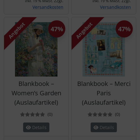
zzgl.
zzgl.
inkl. 19 % MwSt.
inkl. 19 % MwSt.
Versandkosten
Versandkosten
Angebot
Angebot
47%
47%
Blankbook –
Blankbook – Merci
Women’s Garden
Paris
(Auslaufartikel)
(Auslaufartikel)
Bewertungen
Bewertun
(0
)
(0
)
Details
Details