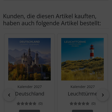
Kunden, die diesen Artikel kauften,
haben auch folgende Artikel bestellt:
Es folgt ein Produktslider - navigieren Sie mit der Tab-Tas
Kalender 2027
Kalender 2027
Deutschland
Leuchttürme
zurück
vor
Bewertungen
Bewertun
(0
)
(0
)