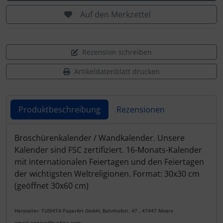
Auf den Merkzettel
Rezension schreiben
Artikeldatenblatt drucken
Produktbeschreibung
Rezensionen
Produktbeschreibung
Broschürenkalender / Wandkalender. Unsere
Kalender sind FSC zertifiziert. 16-Monats-Kalender
mit internationalen Feiertagen und den Feiertagen
der wichtigsten Weltreligionen. Format: 30x30 cm
(geöffnet 30x60 cm)
Hersteller: TUSHITA PaperArt GmbH, Bahnhofstr. 47 , 47447 Moers
email: service@tushita.com