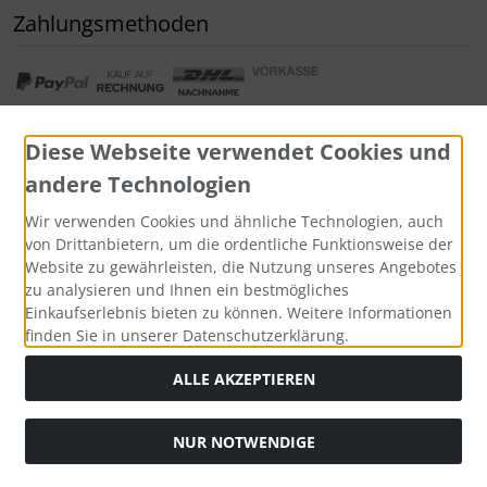
Zahlungsmethoden
Diese Webseite verwendet Cookies und
andere Technologien
Widerrufsformular
Wir verwenden Cookies und ähnliche Technologien, auch
von Drittanbietern, um die ordentliche Funktionsweise der
Website zu gewährleisten, die Nutzung unseres Angebotes
zu analysieren und Ihnen ein bestmögliches
Einkaufserlebnis bieten zu können. Weitere Informationen
finden Sie in unserer Datenschutzerklärung.
ALLE AKZEPTIEREN
Alle Preise inkl. gesetzl. MwSt. zzgl.
Versandkosten
. Die
NUR NOTWENDIGE
durchgestrichenen Preise entsprechen dem bisherigen Preis
bei Tushita PaperArt GmbH.