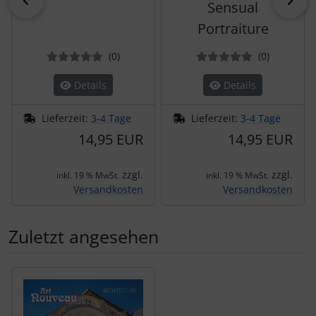
zurück
vor
Sensual
Portraiture
Bewertungen
Bewertun
(0
)
(0
)
Details
Details
Lieferzeit:
3-4 Tage
Lieferzeit:
3-4 Tage
14,95 EUR
14,95 EUR
zzgl.
zzgl.
inkl. 19 % MwSt.
inkl. 19 % MwSt.
Versandkosten
Versandkosten
Zuletzt angesehen
Es folgt ein Produktslider - navigieren Sie mit der Tab-Tas