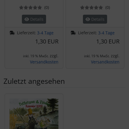
Bewertungen
Bewertun
(0
)
(0
)
Details
Details
Lieferzeit:
3-4 Tage
Lieferzeit:
3-4 Tage
1,30 EUR
1,30 EUR
zzgl.
zzgl.
inkl. 19 % MwSt.
inkl. 19 % MwSt.
Versandkosten
Versandkosten
Zuletzt angesehen
Es folgt ein Produktslider - navigieren Sie mit der Tab-Tas