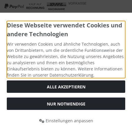
Diese Webseite verwendet Cookies und
andere Technologien
Widerrufsformular
Wir verwenden Cookies und ähnliche Technologien, auch
von Drittanbietern, um die ordentliche Funktionsweise der
Website zu gewährleisten, die Nutzung unseres Angebotes
zu analysieren und Ihnen ein bestmögliches
Einkaufserlebnis bieten zu können. Weitere Informationen
finden Sie in unserer Datenschutzerklärung.
ALLE AKZEPTIEREN
Alle Preise inkl. gesetzl. MwSt. zzgl.
Versandkosten
. Die
NUR NOTWENDIGE
durchgestrichenen Preise entsprechen dem bisherigen Preis
bei Tushita PaperArt GmbH.
Einstellungen anpassen
Tushita PaperArt GmbH © 2026 | Template © 2026 by Karl