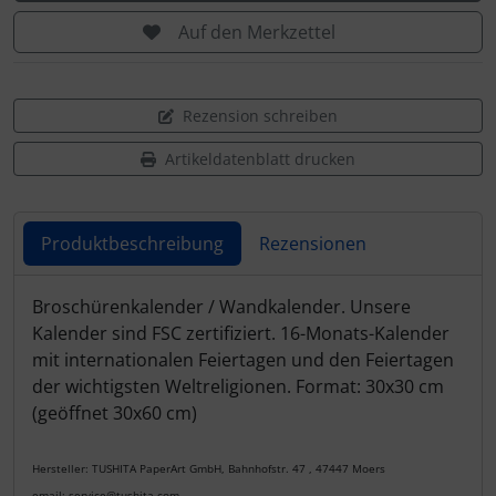
Auf den Merkzettel
Rezension schreiben
Artikeldatenblatt drucken
Produktbeschreibung
Rezensionen
Produktbeschreibung
Broschürenkalender / Wandkalender. Unsere
Kalender sind FSC zertifiziert. 16-Monats-Kalender
mit internationalen Feiertagen und den Feiertagen
der wichtigsten Weltreligionen. Format: 30x30 cm
(geöffnet 30x60 cm)
Hersteller: TUSHITA PaperArt GmbH, Bahnhofstr. 47 , 47447 Moers
email: service@tushita.com