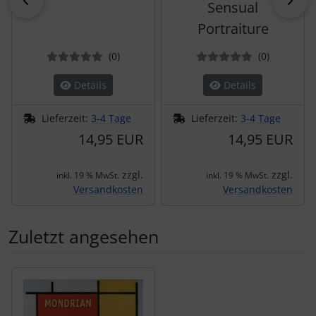
zurück
vor
Sensual
Portraiture
Bewertungen
Bewertun
(0
)
(0
)
Details
Details
Lieferzeit:
3-4 Tage
Lieferzeit:
3-4 Tage
14,95 EUR
14,95 EUR
zzgl.
zzgl.
inkl. 19 % MwSt.
inkl. 19 % MwSt.
Versandkosten
Versandkosten
Zuletzt angesehen
Es folgt ein Produktslider - navigieren Sie mit der Tab-Tas