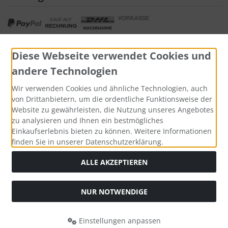
Diese Webseite verwendet Cookies und
andere Technologien
Widerrufsformular
Wir verwenden Cookies und ähnliche Technologien, auch
von Drittanbietern, um die ordentliche Funktionsweise der
Website zu gewährleisten, die Nutzung unseres Angebotes
zu analysieren und Ihnen ein bestmögliches
Einkaufserlebnis bieten zu können. Weitere Informationen
finden Sie in unserer Datenschutzerklärung.
ALLE AKZEPTIEREN
Alle Preise inkl. gesetzl. MwSt. zzgl.
Versandkosten
. Die
NUR NOTWENDIGE
durchgestrichenen Preise entsprechen dem bisherigen Preis
bei Tushita PaperArt GmbH.
Einstellungen anpassen
Tushita PaperArt GmbH © 2026 | Template © 2026 by Karl