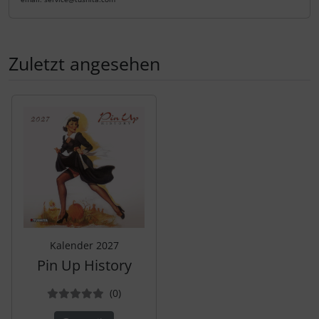
Zuletzt angesehen
Es folgt ein Produktslider - navigieren Sie mit der Tab-Tas
Kalender 2027
Pin Up History
Bewertungen
(0
)