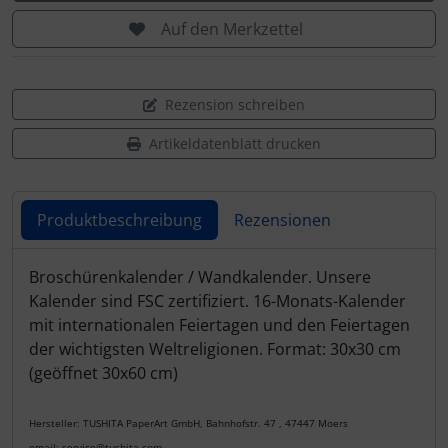
Auf den Merkzettel
Rezension schreiben
Artikeldatenblatt drucken
Produktbeschreibung
Rezensionen
Produktbeschreibung
Broschürenkalender / Wandkalender. Unsere
Kalender sind FSC zertifiziert. 16-Monats-Kalender
mit internationalen Feiertagen und den Feiertagen
der wichtigsten Weltreligionen. Format: 30x30 cm
(geöffnet 30x60 cm)
Hersteller: TUSHITA PaperArt GmbH, Bahnhofstr. 47 , 47447 Moers
email: service@tushita.com