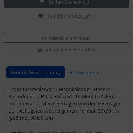
In den Warenkorb
Auf den Merkzettel
Rezension schreiben
Artikeldatenblatt drucken
Produktbeschreibung
Rezensionen
Produktbeschreibung
Broschürenkalender / Wandkalender. Unsere
Kalender sind FSC zertifiziert. 16-Monats-Kalender
mit internationalen Feiertagen und den Feiertagen
der wichtigsten Weltreligionen. Format: 30x30 cm
(geöffnet 30x60 cm)
Hersteller: TUSHITA PaperArt GmbH, Bahnhofstr. 47 , 47447 Moers