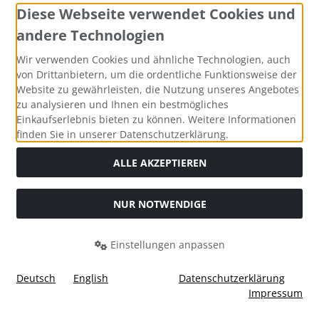
Diese Webseite verwendet Cookies und
andere Technologien
Widerrufsformular
Wir verwenden Cookies und ähnliche Technologien, auch
von Drittanbietern, um die ordentliche Funktionsweise der
Website zu gewährleisten, die Nutzung unseres Angebotes
zu analysieren und Ihnen ein bestmögliches
Einkaufserlebnis bieten zu können. Weitere Informationen
finden Sie in unserer Datenschutzerklärung.
ALLE AKZEPTIEREN
Alle Preise inkl. gesetzl. MwSt. zzgl.
Versandkosten
. Die
NUR NOTWENDIGE
durchgestrichenen Preise entsprechen dem bisherigen Preis
bei Tushita PaperArt GmbH.
Einstellungen anpassen
Tushita PaperArt GmbH © 2026 | Template © 2026 by Karl
i
alla eCommerce Shopsoftware © 2006 -2026
Deutsch
English
Datenschutzerklärung
Impressum