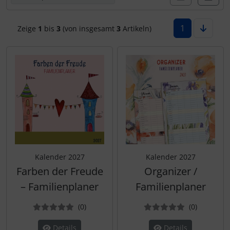
Postkarten - Tiere, Natur, Landschaften
Klappkarten - Retro / Vintage
1
Zeige
1
bis
3
(von insgesamt
3
Artikeln)
Postkarten - Retro / Vintage
Klappkarten - Hochzeit / Geburt / Genesung / Trauer
Postkarten - Hochzeit / Geburt / Genesung
Klappkarten - Weihnachten
Postkarten - Weihnachten
Klappkarten - Verschiedenes
Postkarten - Ostern
Postkarten - Sonstiges
Kalender 2027
Kalender 2027
Farben der Freude
Organizer /
– Familienplaner
Familienplaner
Bewertungen
Bewertun
(0
)
(0
)
Details
Details