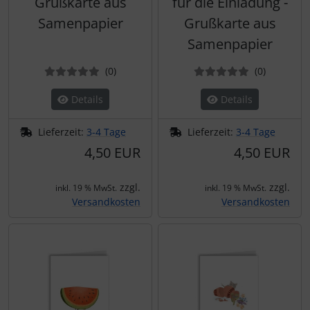
Grußkarte aus
für die Einladung -
Samenpapier
Grußkarte aus
Samenpapier
Bewertungen
Bewertun
(0
)
(0
)
Details
Details
Lieferzeit:
3-4 Tage
Lieferzeit:
3-4 Tage
4,50 EUR
4,50 EUR
zzgl.
zzgl.
inkl. 19 % MwSt.
inkl. 19 % MwSt.
Versandkosten
Versandkosten