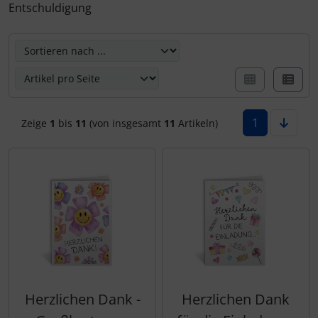
Entschuldigung
Kalender 2027 - Organizer / Planer
Postkarten - Tiere, Natur, Landschaften
Hier können Sie die nachfolgenden Artikel umsortieren u
Postkarten - Retro / Vintage
Postkarten - Hochzeit / Geburt / Genesung
1
Zeige
1
bis
11
(von insgesamt
11
Artikeln)
Postkarten - Weihnachten
Postkarten - Ostern
Postkarten - Sonstiges
Herzlichen Dank -
Herzlichen Dank