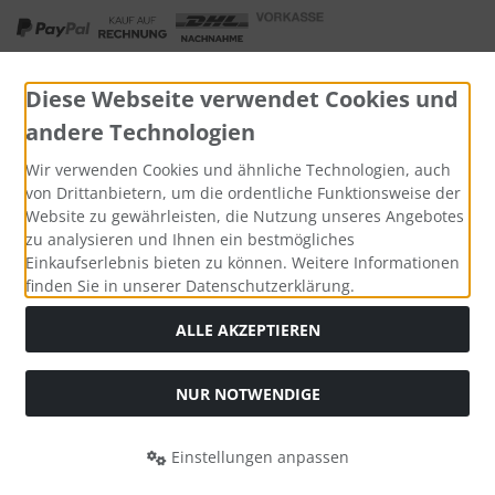
Diese Webseite verwendet Cookies und
andere Technologien
Widerrufsformular
Wir verwenden Cookies und ähnliche Technologien, auch
von Drittanbietern, um die ordentliche Funktionsweise der
Website zu gewährleisten, die Nutzung unseres Angebotes
zu analysieren und Ihnen ein bestmögliches
Einkaufserlebnis bieten zu können. Weitere Informationen
finden Sie in unserer Datenschutzerklärung.
ALLE AKZEPTIEREN
Alle Preise inkl. gesetzl. MwSt. zzgl.
Versandkosten
. Die
NUR NOTWENDIGE
durchgestrichenen Preise entsprechen dem bisherigen Preis
bei Tushita PaperArt GmbH.
Einstellungen anpassen
Tushita PaperArt GmbH © 2026 | Template © 2026 by Karl