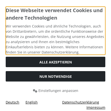
Diese Webseite verwendet Cookies und
andere Technologien
Widerrufsformular
Wir verwenden Cookies und ähnliche Technologien, auch
von Drittanbietern, um die ordentliche Funktionsweise der
Website zu gewährleisten, die Nutzung unseres Angebotes
zu analysieren und Ihnen ein bestmögliches
Einkaufserlebnis bieten zu können. Weitere Informationen
finden Sie in unserer Datenschutzerklärung.
ALLE AKZEPTIEREN
Alle Preise inkl. gesetzl. MwSt. zzgl.
Versandkosten
. Die
NUR NOTWENDIGE
durchgestrichenen Preise entsprechen dem bisherigen Preis
bei Tushita PaperArt GmbH.
Einstellungen anpassen
Tushita PaperArt GmbH © 2026 | Template © 2026 by Karl
i
alla eCommerce Shopsoftware © 2006 -2026
Deutsch
English
Datenschutzerklärung
Impressum