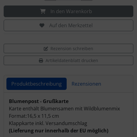
In den Warenkorb
Auf den Merkzettel
Rezension schreiben
Artikeldatenblatt drucken
Produktbeschreibung
Rezensionen
Produktbeschreibung
Blumenpost - Grußkarte
Karte enthält Blumensamen mit Wildblumenmix
Format:16,5 x 11,5 cm
Klappkarte inkl. Versandumschlag
(Lieferung nur innerhalb der EU möglich)