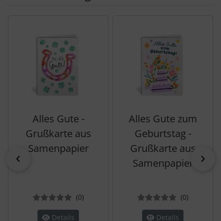
Es folgt ein Produktslider - navigieren Sie mit der Tab-Tas
Alles Gute -
Alles Gute zum
Grußkarte aus
Geburtstag -
Samenpapier
Grußkarte aus
zurück
vor
Samenpapier
Bewertungen
Bewertun
(0
)
(0
)
Details
Details