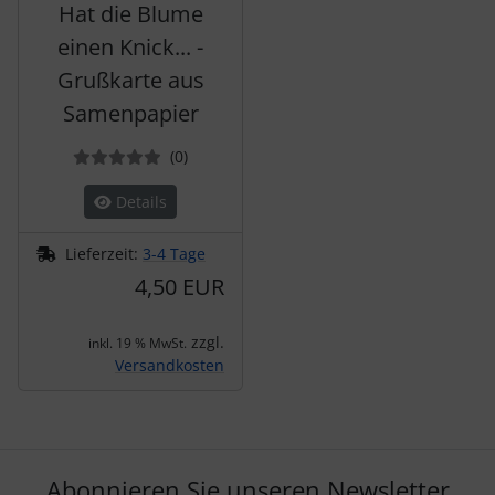
Hat die Blume
einen Knick... -
Grußkarte aus
Samenpapier
Bewertungen
(0
)
Details
Lieferzeit:
3-4 Tage
4,50 EUR
zzgl.
inkl. 19 % MwSt.
Versandkosten
Abonnieren Sie unseren Newsletter