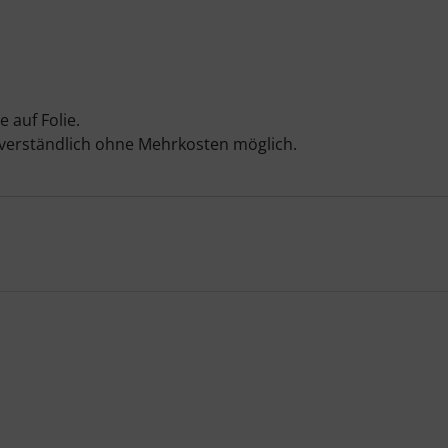
 auf Folie.
bstverständlich ohne Mehrkosten möglich.
te zu den einzelnen Artikeln.