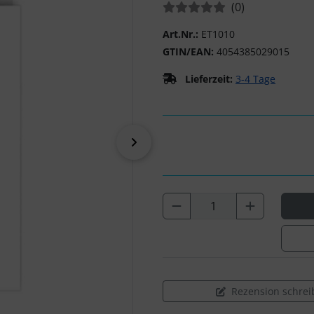
Bewertungen:
Bewertungen
(0
)
Art.Nr.:
ET1010
GTIN/EAN:
4054385029015
Lieferzeit:
3-4 Tage
vor
Rezension schrei