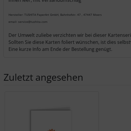
innen leer, mit Versandumschlag
Hersteller: TUSHITA PaperArt GmbH, Bahnhofstr. 47 , 47447 Moers
email: service@tushita.com
Der Umwelt zuliebe verzichten wir bei dieser Kartenserie
Sollten Sie diese Karten foliert wünschen, ist dies sel
Eine kurze Info am Ende der Bestellung genügt.
Zuletzt angesehen
Es folgt ein Produktslider - navigieren Sie mit der Tab-Tas