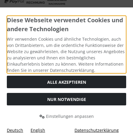
Diese Webseite verwendet Cookies und
andere Technologien
Widerrufsformular
Wir verwenden Cookies und ähnliche Technologien, auch
von Drittanbietern, um die ordentliche Funktionsweise der
Website zu gewährleisten, die Nutzung unseres Angebotes
zu analysieren und Ihnen ein bestmögliches
Einkaufserlebnis bieten zu können. Weitere Informationen
finden Sie in unserer Datenschutzerklärung.
ALLE AKZEPTIEREN
Alle Preise inkl. gesetzl. MwSt. zzgl.
Versandkosten
. Die
NUR NOTWENDIGE
durchgestrichenen Preise entsprechen dem bisherigen Preis
bei Tushita PaperArt GmbH.
Einstellungen anpassen
Tushita PaperArt GmbH © 2026 | Template © 2026 by Karl
i
alla eCommerce Shopsoftware © 2006 -2026
Deutsch
English
Datenschutzerklärung