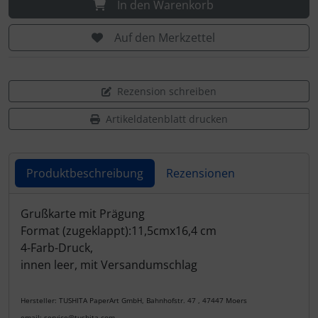
In den Warenkorb
Auf den Merkzettel
Rezension schreiben
Artikeldatenblatt drucken
Produktbeschreibung
Rezensionen
Produktbeschreibung
Grußkarte mit Prägung
Format (zugeklappt):11,5cmx16,4 cm
4-Farb-Druck,
innen leer, mit Versandumschlag
Hersteller: TUSHITA PaperArt GmbH, Bahnhofstr. 47 , 47447 Moers
email: service@tushita.com