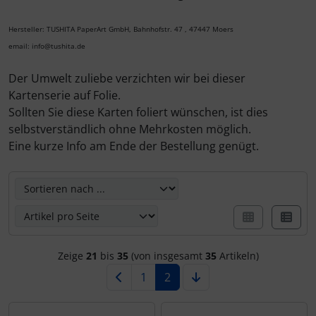
Kalender 2027 - Organizer / Planer
Postkarten - Tiere, Natur, Landschaften
Klappkarten - Retro / Vintage
Hersteller: TUSHITA PaperArt GmbH, Bahnhofstr. 47 , 47447 Moers
email: info@tushita.de
Postkarten - Retro / Vintage
Klappkarten - Hochzeit / Geburt / Genesung / Trauer
Der Umwelt zuliebe verzichten wir bei dieser
Kartenserie auf Folie.
Postkarten - Hochzeit / Geburt / Genesung
Klappkarten - Weihnachten
Sollten Sie diese Karten foliert wünschen, ist dies
selbstverständlich ohne Mehrkosten möglich.
Postkarten - Weihnachten
Klappkarten - Verschiedenes
Eine kurze Info am Ende der Bestellung genügt.
Postkarten - Ostern
Hier können Sie die nachfolgenden Artikel umsortieren u
Postkarten - Sonstiges
Zeige
21
bis
35
(von insgesamt
35
Artikeln)
1
2