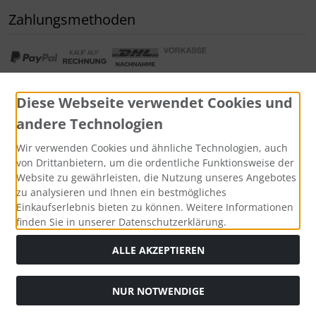
Zahlungsmethoden
Diese Webseite verwendet Cookies und
andere Technologien
Widerrufsformular
Wir verwenden Cookies und ähnliche Technologien, auch
von Drittanbietern, um die ordentliche Funktionsweise der
Website zu gewährleisten, die Nutzung unseres Angebotes
zu analysieren und Ihnen ein bestmögliches
Einkaufserlebnis bieten zu können. Weitere Informationen
finden Sie in unserer Datenschutzerklärung.
ALLE AKZEPTIEREN
Alle Preise inkl. gesetzl. MwSt. zzgl.
Versandkosten
. Die
NUR NOTWENDIGE
durchgestrichenen Preise entsprechen dem bisherigen Preis