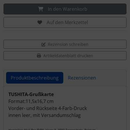
In den Warenkorb
Auf den Merkzettel
Rezension schreiben
Artikeldatenblatt drucken
Produktbeschreibung
Rezensionen
Produktbeschreibung
TUSHITA-Grußkarte
Format:11,5x16,7 cm
Vorder- und Rückseite 4-Farb-Druck
innen leer, mit Versandumschlag
Hersteller: Mail-Box BVBA, Vijver 8, 3980 Tessenderlo, Belgium