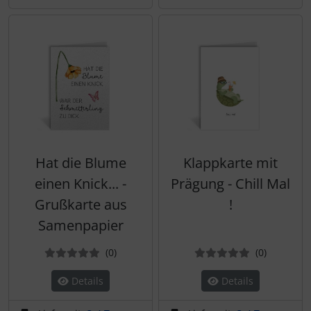
Hat die Blume
Klappkarte mit
einen Knick... -
Prägung - Chill Mal
Grußkarte aus
!
Samenpapier
Bewertungen
Bewertun
(0
)
(0
)
Details
Details