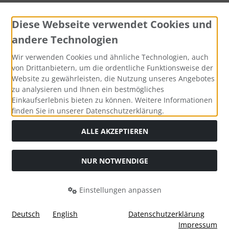
Diese Webseite verwendet Cookies und
andere Technologien
Widerrufsformular
Wir verwenden Cookies und ähnliche Technologien, auch
von Drittanbietern, um die ordentliche Funktionsweise der
Website zu gewährleisten, die Nutzung unseres Angebotes
zu analysieren und Ihnen ein bestmögliches
Einkaufserlebnis bieten zu können. Weitere Informationen
finden Sie in unserer Datenschutzerklärung.
ALLE AKZEPTIEREN
Alle Preise inkl. gesetzl. MwSt. zzgl.
Versandkosten
. Die
NUR NOTWENDIGE
durchgestrichenen Preise entsprechen dem bisherigen Preis
bei Tushita PaperArt GmbH.
Einstellungen anpassen
Tushita PaperArt GmbH © 2026 | Template © 2026 by Karl
i
alla eCommerce Shopsoftware © 2006 -2026
Deutsch
English
Datenschutzerklärung
Impressum