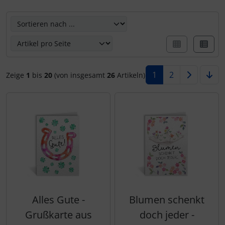
Hier können Sie die nachfolgenden Artikel umsortieren u
Kalender 2027 - Organizer / Planer
Postkarten - Tiere, Natur, Landschaften
Postkarten - Retro / Vintage
Postkarten - Hochzeit / Geburt / Genesung
1
2
Zeige
1
bis
20
(von insgesamt
26
Artikeln)
Postkarten - Weihnachten
Postkarten - Ostern
Postkarten - Sonstiges
Alles Gute -
Blumen schenkt
Grußkarte aus
doch jeder -