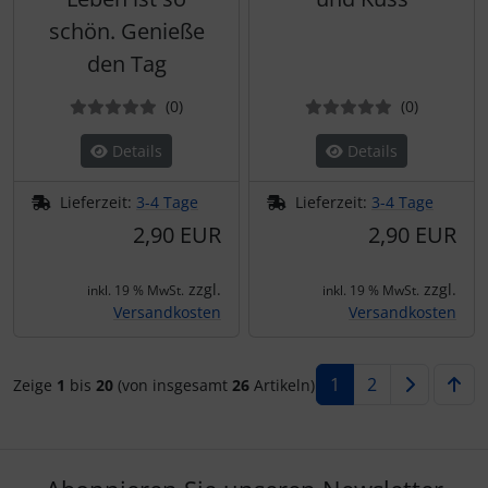
schön. Genieße
den Tag
Bewertungen
Bewertun
(0
)
(0
)
Details
Details
Lieferzeit:
3-4 Tage
Lieferzeit:
3-4 Tage
2,90 EUR
2,90 EUR
zzgl.
zzgl.
inkl. 19 % MwSt.
inkl. 19 % MwSt.
Versandkosten
Versandkosten
1
2
Zeige
1
bis
20
(von insgesamt
26
Artikeln)