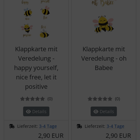
Klappkarte mit
Klappkarte mit
Veredelung -
Veredelung - oh
happy yourself,
Babee
nice free, let it
positive
Bewertungen
Bewertun
(0
)
(0
)
Details
Details
Lieferzeit:
3-4 Tage
Lieferzeit:
3-4 Tage
2,90 EUR
2,90 EUR