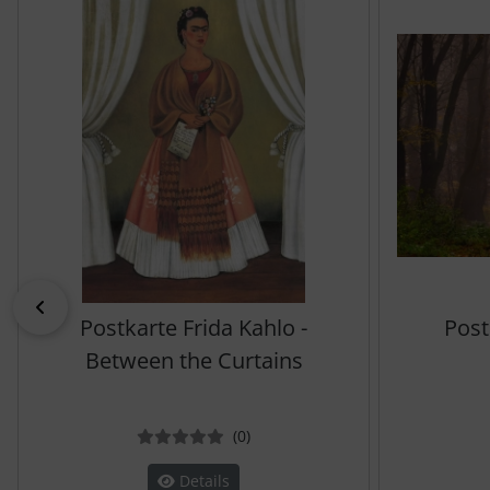
zurück
Postkarte Frida Kahlo -
Post
Between the Curtains
Bewertungen
(0
)
Details