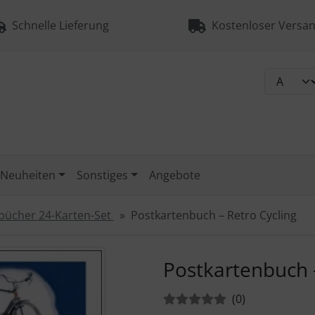
Schnelle Lieferung
Kostenloser Versan
Neuheiten
Sonstiges
Angebote
bücher 24-Karten-Set
Postkartenbuch – Retro Cycling
urück-" und "Vor-Button" nutzen, um zwischen den Bildern zu
Postkartenbuch –
Bewertungen:
Bewertungen
(0
)