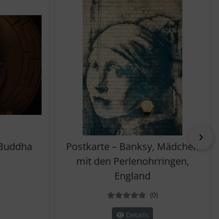
vor
 Buddha
Postkarte – Banksy, Mädchen
mit den Perlenohrringen,
England
ewertungen
Bewertungen
(0
)
Details