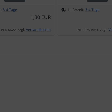
t:
3-4 Tage
Lieferzeit:
3-4 Tage
1,30 EUR
zzgl.
Versandkosten
zzgl.
V
. 19 % MwSt.
inkl. 19 % MwSt.
te zu den einzelnen Artikeln.