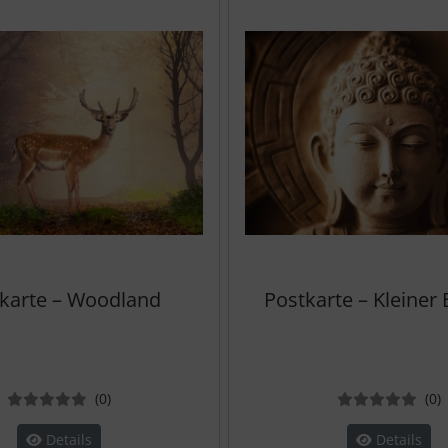
karte – Woodland
Postkarte – Kleiner
Bewertungen
B
(0
)
(0
)
Details
Details