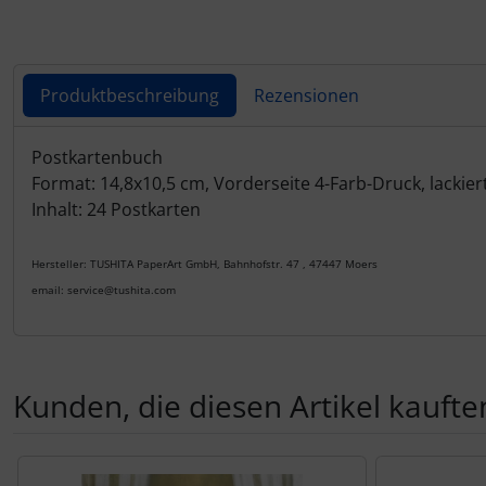
Produktbeschreibung
Rezensionen
Produktbeschreibung
Postkartenbuch
Format: 14,8x10,5 cm, Vorderseite 4-Farb-Druck, lackier
Inhalt: 24 Postkarten
Hersteller: TUSHITA PaperArt GmbH, Bahnhofstr. 47 , 47447 Moers
email: service@tushita.com
Kunden, die diesen Artikel kauften
Es folgt ein Produktslider - navigieren Sie mit der Tab-Tas