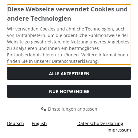
Diese Webseite verwendet Cookies und
andere Technologien
Widerrufsformular
Wir verwenden Cookies und ähnliche Technologien, auch
von Drittanbietern, um die ordentliche Funktionsweise der
Website zu gewährleisten, die Nutzung unseres Angebotes
zu analysieren und Ihnen ein bestmögliches
Einkaufserlebnis bieten zu können. Weitere Informationen
finden Sie in unserer Datenschutzerklärung.
ALLE AKZEPTIEREN
Alle Preise inkl. gesetzl. MwSt. zzgl.
Versandkosten
. Die
NUR NOTWENDIGE
durchgestrichenen Preise entsprechen dem bisherigen Preis
bei Tushita PaperArt GmbH.
Einstellungen anpassen
Tushita PaperArt GmbH © 2026 | Template © 2026 by Karl
i
alla eCommerce Shopsoftware © 2006 -2026
Deutsch
English
Datenschutzerklärung
Impressum