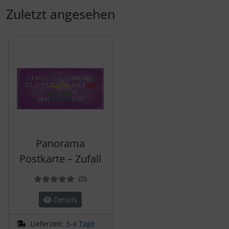
Zuletzt angesehen
Es folgt ein Produktslider - navigieren Sie mit der Tab-Tas
Panorama
Postkarte – Zufall
Bewertungen
(0
)
Details
Lieferzeit:
3-4 Tage