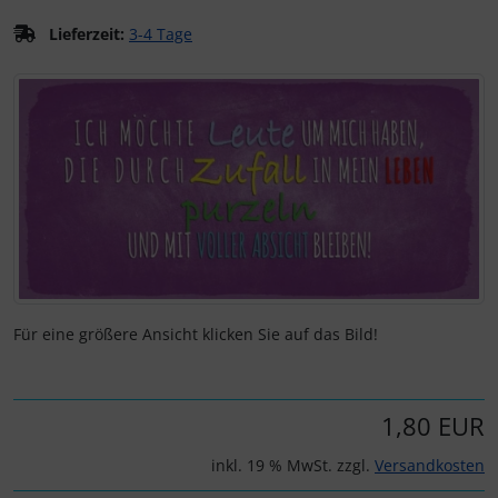
Lieferzeit:
3-4 Tage
Kalender 2027 - Organizer / Planer
Postkarten - Tiere, Natur, Landschaften
Klappkarten - Retro / Vintage
Wenn mehr als ein Produktbild exitiert, können Sie die "Z
Postkarten - Retro / Vintage
Klappkarten - Hochzeit / Geburt / Genesung / Trauer
Postkarten - Hochzeit / Geburt / Genesung
Klappkarten - Weihnachten
Postkarten - Weihnachten
Klappkarten - Verschiedenes
Postkarten - Ostern
Postkarten - Sonstiges
Für eine größere Ansicht klicken Sie auf das Bild!
1,80 EUR
inkl. 19 % MwSt. zzgl.
Versandkosten