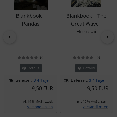
Blankbook –
Blankbook – The
Pandas
Great Wave -
Hokusai
zurück
vor
Bewertungen
Bewertun
(0
)
(0
)
Details
Details
Lieferzeit:
3-4 Tage
Lieferzeit:
3-4 Tage
9,50 EUR
9,50 EUR
zzgl.
zzgl.
inkl. 19 % MwSt.
inkl. 19 % MwSt.
Versandkosten
Versandkosten