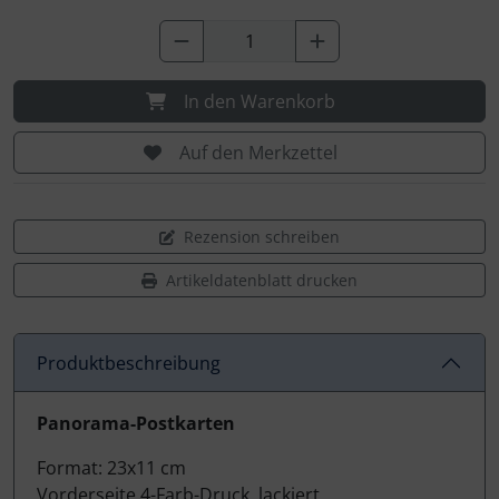
In den Warenkorb
Auf den Merkzettel
Rezension schreiben
Artikeldatenblatt drucken
Produktbeschreibung
Produktbeschreibung
Panorama-Postkarten
Format: 23x11 cm
Vorderseite 4-Farb-Druck, lackiert,