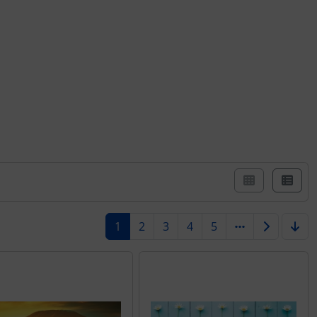
er Box- oder Listenansicht wählen.
1
2
3
4
5