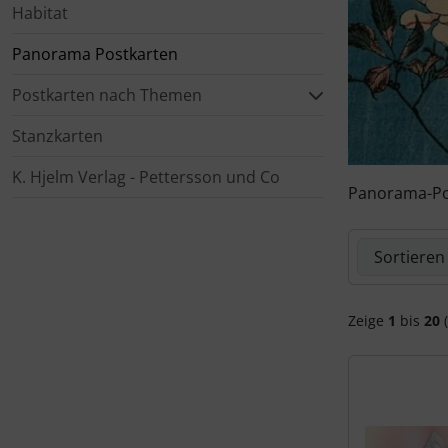
Habitat
Kalender 2027 - Organizer / Planer
Postkarten - Tiere, Natur, Landschaften
Klappkarten - Retro / Vintage
Panorama Postkarten
Postkarten nach Themen
Postkarten - Retro / Vintage
Klappkarten - Hochzeit / Geburt / Genesung / Trauer
Stanzkarten
Postkarten - Hochzeit / Geburt / Genesung
Klappkarten - Weihnachten
K. Hjelm Verlag - Pettersson und Co
Panorama-Po
Postkarten - Weihnachten
Klappkarten - Verschiedenes
Hier können 
Postkarten - Ostern
Postkarten - Sonstiges
Zeige
1
bis
20
(