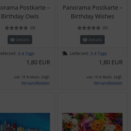
orama Postkarte –
Panorama Postkarte –
Birthday Owls
Birthday Wishes
Bewertungen
Bewertung
(0
)
(0
)
Details
Details
ieferzeit:
3-4 Tage
Lieferzeit:
3-4 Tage
1,80 EUR
1,80 EUR
zzgl.
zzgl.
inkl. 19 % MwSt.
inkl. 19 % MwSt.
Versandkosten
Versandkosten