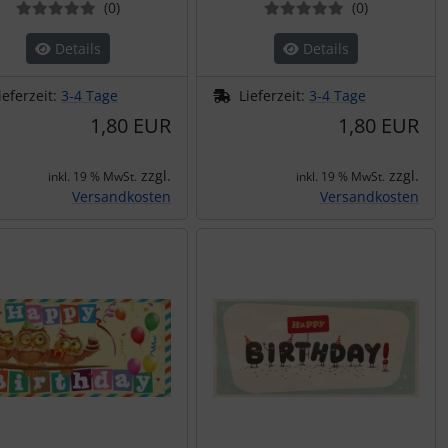
Bewertungen
Bewertung
(0
)
(0
)
Details
Details
ieferzeit:
3-4 Tage
Lieferzeit:
3-4 Tage
1,80 EUR
1,80 EUR
zzgl.
zzgl.
inkl. 19 % MwSt.
inkl. 19 % MwSt.
Versandkosten
Versandkosten