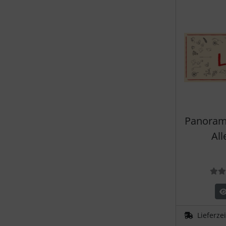
Panorama
All
Lieferze