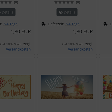
Bewertungen
Bewertungen
(0
)
(0
)
Details
Details
it:
3-4 Tage
Lieferzeit:
3-4 Tage
L
1,80 EUR
1,80 EUR
zzgl.
zzgl.
inkl. 19 % MwSt.
inkl. 19 % MwSt.
Versandkosten
Versandkosten