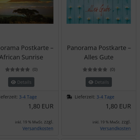
orama Postkarte –
Panorama Postkarte –
African Sunrise
Alles Gute
Bewertungen
Bewertung
(0
)
(0
)
Details
Details
ieferzeit:
3-4 Tage
Lieferzeit:
3-4 Tage
1,80 EUR
1,80 EUR
zzgl.
zzgl.
inkl. 19 % MwSt.
inkl. 19 % MwSt.
Versandkosten
Versandkosten