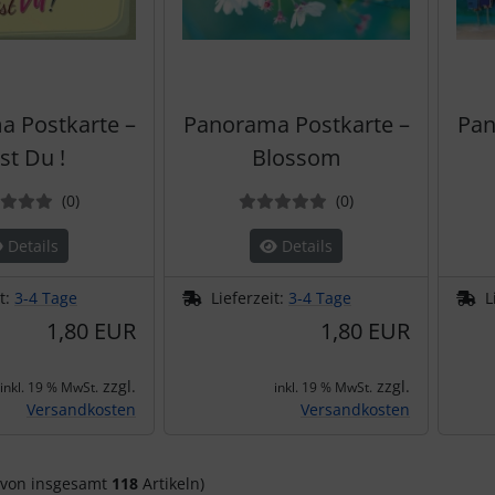
 Postkarte –
Panorama Postkarte –
Pan
st Du !
Blossom
Bewertungen
Bewertungen
(0
)
(0
)
Details
Details
it:
3-4 Tage
Lieferzeit:
3-4 Tage
L
1,80 EUR
1,80 EUR
zzgl.
zzgl.
inkl. 19 % MwSt.
inkl. 19 % MwSt.
Versandkosten
Versandkosten
von insgesamt
118
Artikeln)