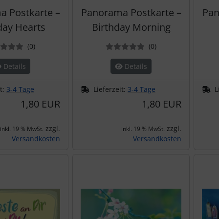
 Postkarte –
Panorama Postkarte –
Pan
day Hearts
Birthday Morning
Bewertungen
Bewertungen
(0
)
(0
)
Details
Details
it:
3-4 Tage
Lieferzeit:
3-4 Tage
L
1,80 EUR
1,80 EUR
zzgl.
zzgl.
inkl. 19 % MwSt.
inkl. 19 % MwSt.
Versandkosten
Versandkosten