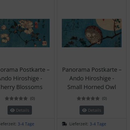
orama Postkarte –
Panorama Postkarte –
Ando Hiroshige -
Ando Hiroshige -
herry Blossoms
Small Horned Owl
Bewertungen
Bewertung
(0
)
(0
)
Details
Details
ieferzeit:
3-4 Tage
Lieferzeit:
3-4 Tage