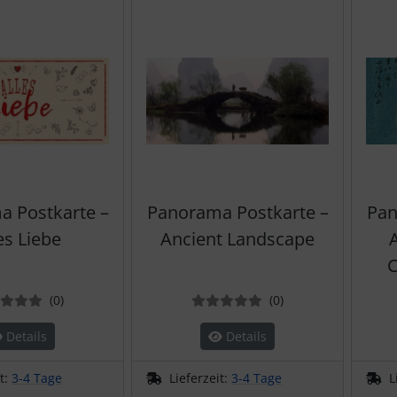
 Postkarte –
Panorama Postkarte –
Pan
es Liebe
Ancient Landscape
C
Bewertungen
Bewertungen
(0
)
(0
)
Details
Details
it:
3-4 Tage
Lieferzeit:
3-4 Tage
L