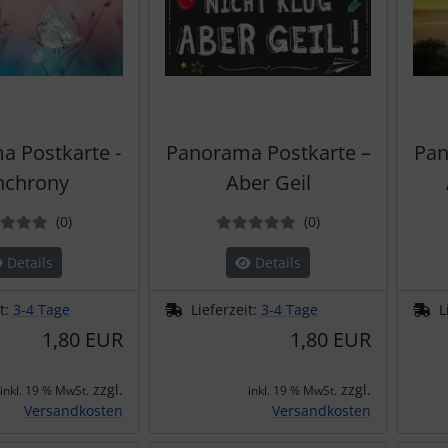
 Postkarte -
Panorama Postkarte –
Pan
nchrony
Aber Geil
Bewertungen
Bewertungen
(0
)
(0
)
Details
Details
it:
3-4 Tage
Lieferzeit:
3-4 Tage
L
1,80 EUR
1,80 EUR
zzgl.
zzgl.
inkl. 19 % MwSt.
inkl. 19 % MwSt.
Versandkosten
Versandkosten