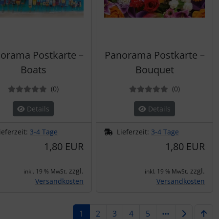
orama Postkarte –
Panorama Postkarte –
Boats
Bouquet
Bewertungen
Bewertung
(0
)
(0
)
Details
Details
ieferzeit:
3-4 Tage
Lieferzeit:
3-4 Tage
1,80 EUR
1,80 EUR
zzgl.
zzgl.
inkl. 19 % MwSt.
inkl. 19 % MwSt.
Versandkosten
Versandkosten
1
2
3
4
5