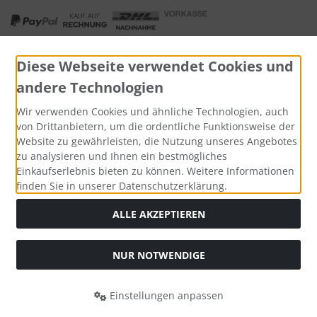
Diese Webseite verwendet Cookies und
andere Technologien
Widerrufsformular
Wir verwenden Cookies und ähnliche Technologien, auch
von Drittanbietern, um die ordentliche Funktionsweise der
Website zu gewährleisten, die Nutzung unseres Angebotes
zu analysieren und Ihnen ein bestmögliches
Einkaufserlebnis bieten zu können. Weitere Informationen
finden Sie in unserer Datenschutzerklärung.
ALLE AKZEPTIEREN
Alle Preise inkl. gesetzl. MwSt. zzgl.
Versandkosten
. Die
NUR NOTWENDIGE
durchgestrichenen Preise entsprechen dem bisherigen Preis
bei Tushita PaperArt GmbH.
Einstellungen anpassen
Tushita PaperArt GmbH © 2026 | Template © 2026 by Karl