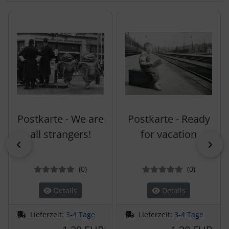
Es folgt ein Produktslider - navigieren Sie mit der Tab-Tas
Postkarte - We are
Postkarte - Ready
all strangers!
for vacation
zurück
vor
Bewertungen
Bewertun
(0
)
(0
)
Details
Details
Lieferzeit:
3-4 Tage
Lieferzeit:
3-4 Tage