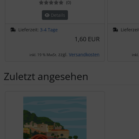
Bewertungen
(0
)
Details
Lieferzeit:
3-4 Tage
Lieferzei
1,60 EUR
zzgl.
Versandkosten
inkl. 19 % MwSt.
inkl
Zuletzt angesehen
Es folgt ein Produktslider - navigieren Sie mit der Tab-Tas