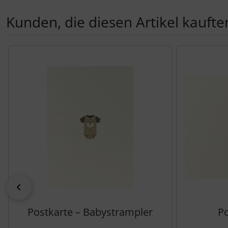
Kunden, die diesen Artikel kauften
Es folgt ein Produktslider - navigieren Sie mit der Tab-Tas
zurück
Postkarte – Babystrampler
Po