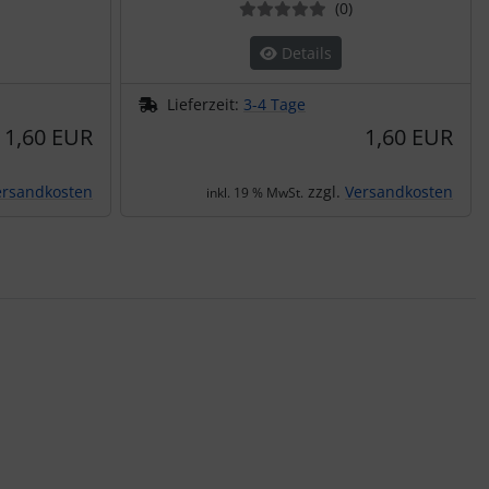
ewertungen
Bewertungen
(0
)
Details
Lieferzeit:
3-4 Tage
1,60 EUR
1,60 EUR
ersandkosten
zzgl.
Versandkosten
inkl. 19 % MwSt.