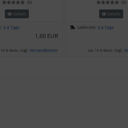
Bewertungen
B
(0
)
(0
)
Details
Details
t:
3-4 Tage
Lieferzeit:
3-4 Tage
1,60 EUR
zzgl.
Versandkosten
zzgl.
V
. 19 % MwSt.
inkl. 19 % MwSt.
te zu den einzelnen Artikeln.