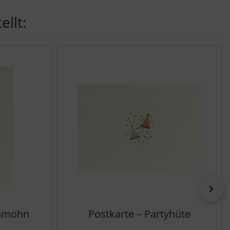
llt:
vor
chmohn
Postkarte – Partyhüte