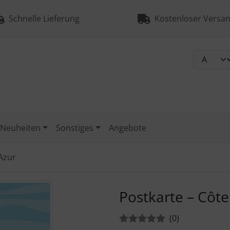
Schnelle Lieferung
Kostenloser Versan
Neuheiten
Sonstiges
Angebote
’Azur
urück-" und "Vor-Button" nutzen, um zwischen den Bildern zu
Postkarte – Côte
Bewertungen:
Bewertungen
(0
)