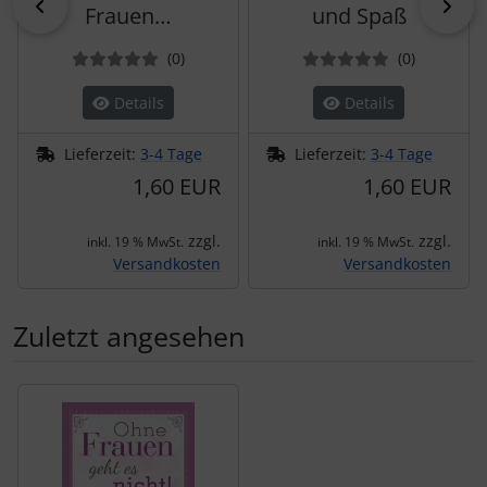
zurück
vor
Frauen…
und Spaß
Bewertungen
Bewertun
(0
)
(0
)
Details
Details
Lieferzeit:
3-4 Tage
Lieferzeit:
3-4 Tage
1,60 EUR
1,60 EUR
zzgl.
zzgl.
inkl. 19 % MwSt.
inkl. 19 % MwSt.
Versandkosten
Versandkosten
Zuletzt angesehen
Es folgt ein Produktslider - navigieren Sie mit der Tab-Tas