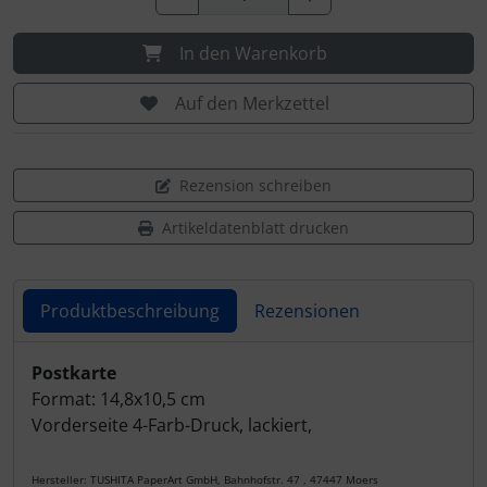
In den Warenkorb
Auf den Merkzettel
Rezension schreiben
Artikeldatenblatt drucken
Produktbeschreibung
Rezensionen
Produktbeschreibung
Postkarte
Format: 14,8x10,5 cm
Vorderseite 4-Farb-Druck, lackiert,
Hersteller: TUSHITA PaperArt GmbH, Bahnhofstr. 47 , 47447 Moers