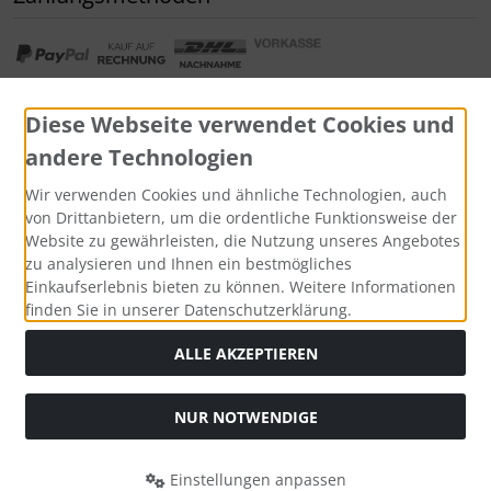
Diese Webseite verwendet Cookies und
andere Technologien
Widerrufsformular
Wir verwenden Cookies und ähnliche Technologien, auch
von Drittanbietern, um die ordentliche Funktionsweise der
Website zu gewährleisten, die Nutzung unseres Angebotes
zu analysieren und Ihnen ein bestmögliches
Einkaufserlebnis bieten zu können. Weitere Informationen
finden Sie in unserer Datenschutzerklärung.
ALLE AKZEPTIEREN
Alle Preise inkl. gesetzl. MwSt. zzgl.
Versandkosten
. Die
NUR NOTWENDIGE
durchgestrichenen Preise entsprechen dem bisherigen Preis
bei Tushita PaperArt GmbH.
Einstellungen anpassen
Tushita PaperArt GmbH © 2026 | Template © 2026 by Karl