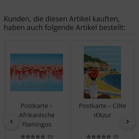
Kunden, die diesen Artikel kauften,
haben auch folgende Artikel bestellt:
Es folgt ein Produktslider - navigieren Sie mit der Tab-Tas
Postkarte –
Postkarte – Côte
Afrikanische
d’Azur
zurück
vor
Flamingos
Bewertungen
Bewertun
(0
)
(0
)