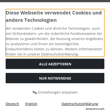
Diese Webseite verwendet Cookies und
andere Technologien
Widerrufsformular
Wir verwenden Cookies und ähnliche Technologien, auch
von Drittanbietern, um die ordentliche Funktionsweise der
Website zu gewährleisten, die Nutzung unseres Angebotes
zu analysieren und Ihnen ein bestmögliches
Einkaufserlebnis bieten zu können. Weitere Informationen
finden Sie in unserer Datenschutzerklärung.
ALLE AKZEPTIEREN
Alle Preise inkl. gesetzl. MwSt. zzgl.
Versandkosten
. Die
NUR NOTWENDIGE
durchgestrichenen Preise entsprechen dem bisherigen Preis
bei Tushita PaperArt GmbH.
Einstellungen anpassen
Tushita PaperArt GmbH © 2026 | Template © 2026 by Karl
i
alla eCommerce Shopsoftware © 2006 -2026
Deutsch
English
Datenschutzerklärung
Impressum