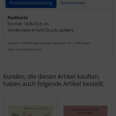
Produktbeschreibung
Rezensionen
Produktbeschreibung
Postkarte
Format: 14,8x10,5 cm
Vorderseite 4-Farb-Druck, lackiert,
Hersteller: TUSHITA PaperArt GmbH, Bahnhofstr. 47 , 47447 Moers
email: service@tushita.com
Kunden, die diesen Artikel kauften,
haben auch folgende Artikel bestellt:
Es folgt ein Produktslider - navigieren Sie mit der Tab-Tas