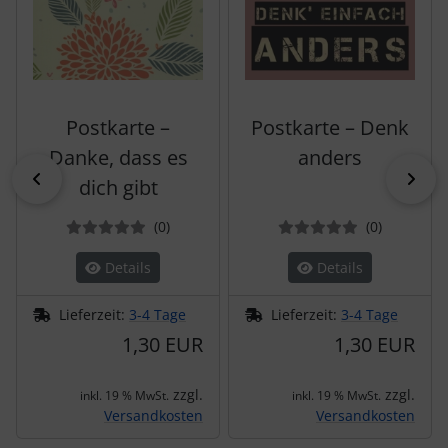
Postkarte –
Postkarte – Denk
Danke, dass es
anders
zurück
vor
dich gibt
Bewertungen
Bewertun
(0
)
(0
)
Details
Details
Lieferzeit:
3-4 Tage
Lieferzeit:
3-4 Tage
1,30 EUR
1,30 EUR
zzgl.
zzgl.
inkl. 19 % MwSt.
inkl. 19 % MwSt.
Versandkosten
Versandkosten