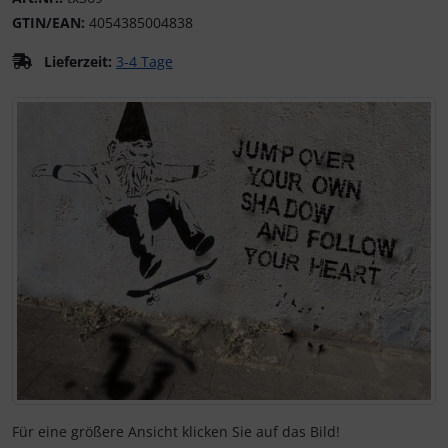
GTIN/EAN:
4054385004838
Kalender 2027 - Organizer / Planer
Klappkarten - Retro / Vintage
Lieferzeit:
3-4 Tage
Klappkarten - Hochzeit / Geburt / Genesung / Trauer
Wenn mehr als ein Produktbild exitiert, können Sie die "Z
Klappkarten - Weihnachten
Klappkarten - Verschiedenes
Für eine größere Ansicht klicken Sie auf das Bild!