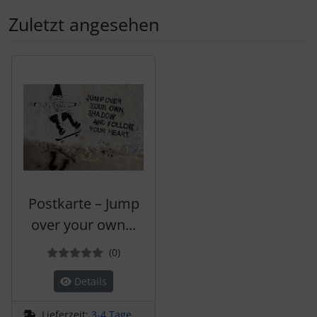
Zuletzt angesehen
Es folgt ein Produktslider - navigieren Sie mit der Tab-Tas
Postkarte – Jump
over your own...
Bewertungen
(0
)
Details
Lieferzeit:
3-4 Tage