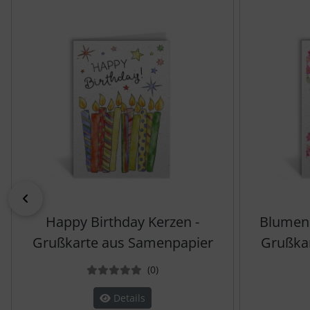
zurück
Happy Birthday Kerzen -
Blumen 
Grußkarte aus Samenpapier
Grußka
Bewertungen
(0
)
Details