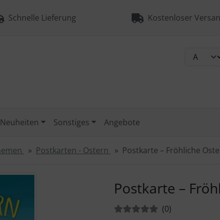
Schnelle Lieferung
Kostenloser Versan
Neuheiten
Sonstiges
Angebote
Themen
Postkarten - Ostern
Postkarte – Fröhliche Oster
urück-" und "Vor-Button" nutzen, um zwischen den Bildern zu
Postkarte – Fröhl
Bewertungen:
Bewertungen
(0
)