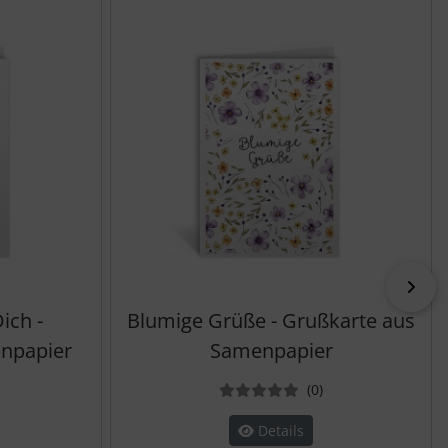
vor
ich -
Blumige Grüße - Grußkarte aus
npapier
Samenpapier
ewertungen
Bewertungen
(0
)
Details