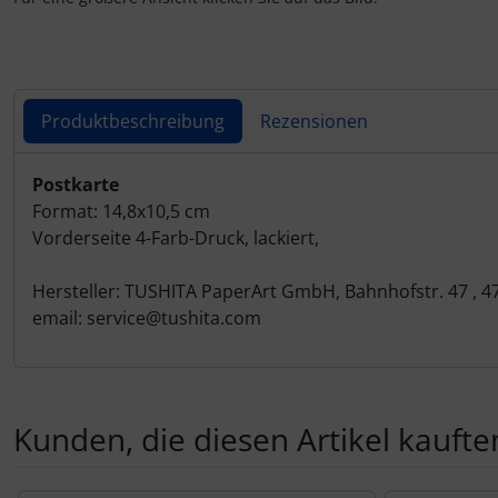
Produktbeschreibung
Rezensionen
Produktbeschreibung
Postkarte
Format: 14,8x10,5 cm
Vorderseite 4-Farb-Druck, lackiert,
Hersteller: TUSHITA PaperArt GmbH, Bahnhofstr. 47 , 
email: service@tushita.com
Kunden, die diesen Artikel kauften
Es folgt ein Produktslider - navigieren Sie mit der Tab-Tas