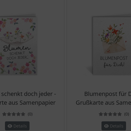
schenkt doch jeder -
Blumenpost für D
rte aus Samenpapier
Grußkarte aus Same
Bewertungen
B
(0
)
(0
)
Details
Details