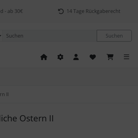
d - ab 30€
14 Tage Rückgaberecht
Suchen
n II
 navigieren. Zum Vergrößern klicken Sie auf das Bild.
iche Ostern II