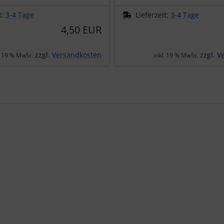
t:
3-4 Tage
Lieferzeit:
3-4 Tage
4,50 EUR
zzgl.
Versandkosten
zzgl.
V
. 19 % MwSt.
inkl. 19 % MwSt.
te zu den einzelnen Artikeln.