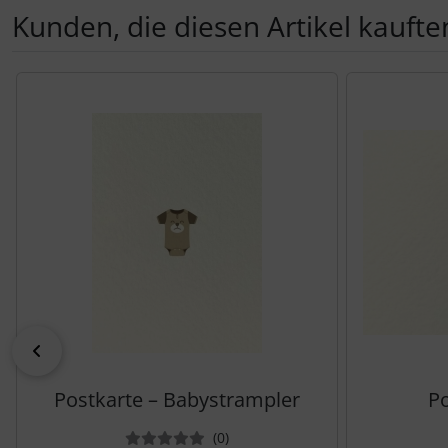
Kunden, die diesen Artikel kauften
Es folgt ein Produktslider - navigieren Sie mit der Tab-Tas
zurück
Postkarte – Babystrampler
Po
Bewertungen
(0
)