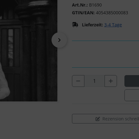
Art.Nr.:
B1690
GTIN/EAN:
4054385000083
Lieferzeit:
3-4 Tage
vor
Rezension schrei