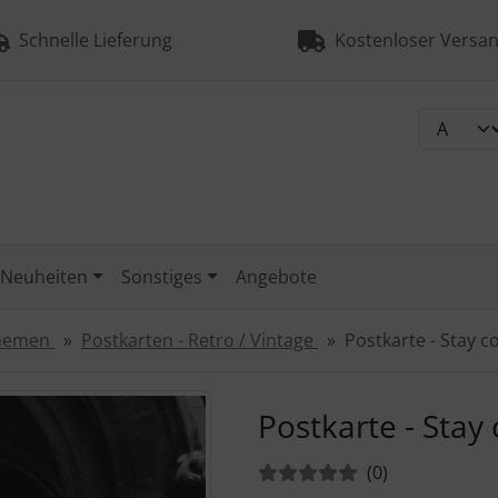
Schnelle Lieferung
Kostenloser Versan
Neuheiten
Sonstiges
Angebote
Themen
Postkarten - Retro / Vintage
Postkarte - Stay c
urück-" und "Vor-Button" nutzen, um zwischen den Bildern zu
Postkarte - Stay 
Bewertungen:
Bewertungen
(0
)