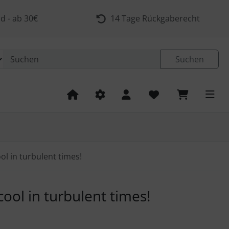
d - ab 30€
14 Tage Rückgaberecht
Suchen
ool in turbulent times!
 navigieren. Zum Vergrößern klicken Sie auf das Bild.
cool in turbulent times!