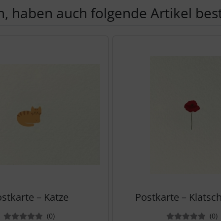
, haben auch folgende Artikel beste
te zu den einzelnen Artikeln.
stkarte – Katze
Postkarte – Klats
Bewertungen
B
(0
)
(0
)