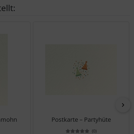
llt:
vor
chmohn
Postkarte – Partyhüte
ewertungen
Bewertungen
(0
)