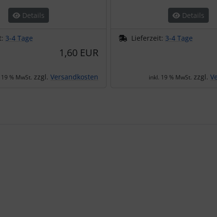
Details
Details
t:
3-4 Tage
Lieferzeit:
3-4 Tage
1,60 EUR
zzgl.
Versandkosten
zzgl.
V
. 19 % MwSt.
inkl. 19 % MwSt.
te zu den einzelnen Artikeln.