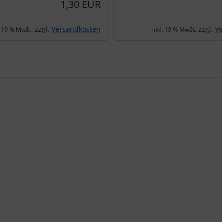
1,30 EUR
zzgl.
Versandkosten
zzgl.
V
. 19 % MwSt.
inkl. 19 % MwSt.
te zu den einzelnen Artikeln.