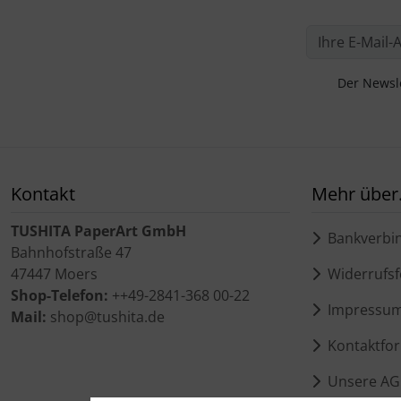
Der Newsle
Kontakt
Mehr über.
TUSHITA PaperArt GmbH
Bankverbi
Bahnhofstraße 47
47447 Moers
Widerrufsf
Shop-Telefon:
++49-2841-368 00-22
Impressu
Mail:
shop@tushita.de
Kontaktfor
Unsere AG