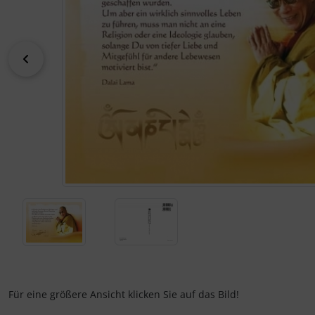
Kalender 2027 - Organizer / Planer
Klappkarten - Retro / Vintage
zurück
Klappkarten - Hochzeit / Geburt / Genesung / Trauer
Klappkarten - Weihnachten
Klappkarten - Verschiedenes
Für eine größere Ansicht klicken Sie auf das Bild!