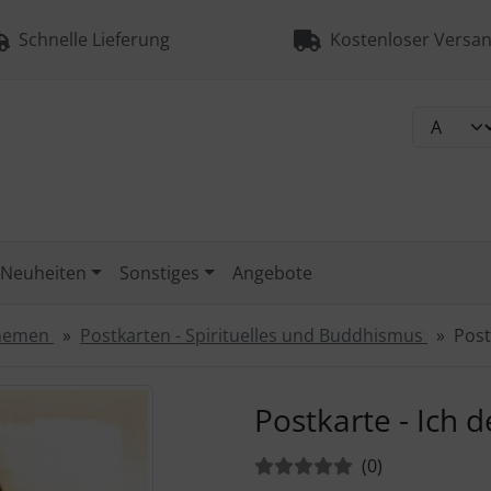
Schnelle Lieferung
Kostenloser Versan
Neuheiten
Sonstiges
Angebote
Themen
Postkarten - Spirituelles und Buddhismus
Post
urück-" und "Vor-Button" nutzen, um zwischen den Bildern zu
Postkarte - Ich d
Bewertungen:
Bewertungen
(0
)