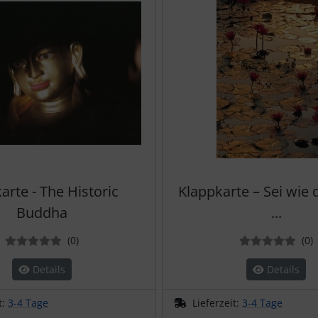
arte - The Historic
Klappkarte – Sei wie 
Buddha
...
Bewertungen
B
(0
)
(0
)
Details
Details
t:
3-4 Tage
Lieferzeit:
3-4 Tage