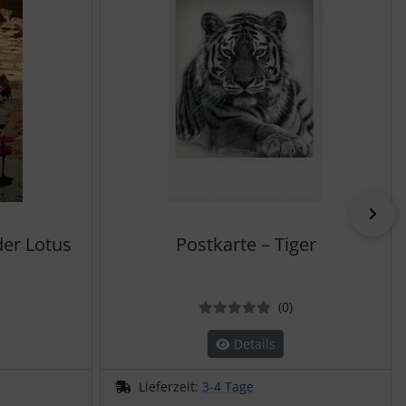
vor
der Lotus
Postkarte – Tiger
ewertungen
Bewertungen
(0
)
Details
Lieferzeit:
3-4 Tage