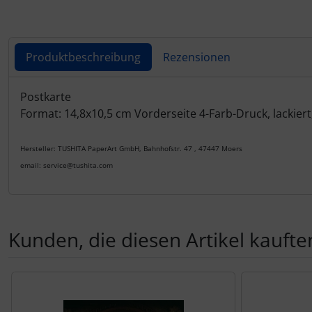
Produktbeschreibung
Rezensionen
Produktbeschreibung
Postkarte
Format: 14,8x10,5 cm Vorderseite 4-Farb-Druck, lackiert
Hersteller: TUSHITA PaperArt GmbH, Bahnhofstr. 47 , 47447 Moers
email: service@tushita.com
Kunden, die diesen Artikel kauften
Es folgt ein Produktslider - navigieren Sie mit der Tab-Tas