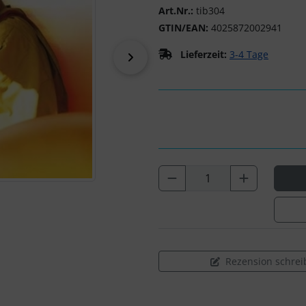
Art.Nr.:
tib304
GTIN/EAN:
4025872002941
Lieferzeit:
3-4 Tage
vor
Rezension schrei