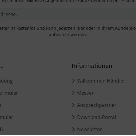
Kostenlose exklusive Angebote und Produktneuheiten per E-Mail
tter ist kostenlos und kann jederzeit hier oder in Ihrem Kundenk
abbestellt werden.
..
Informationen
ndung
Willkommen Händler
ormular
Messen
m
Ansprechpartner
mular
Download-Portal
B
Newsletter