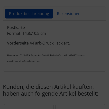
Produktbeschreibung
Rezensionen
Produktbeschreibung
Postkarte
Format: 14,8x10,5 cm
Vorderseite 4-Farb-Druck, lackiert,
Hersteller: TUSHITA PaperArt GmbH, Bahnhofstr. 47 , 47447 Moers
email: service@tushita.com
Kunden, die diesen Artikel kauften,
haben auch folgende Artikel bestellt:
Es folgt ein Produktslider - navigieren Sie mit der Tab-Tas