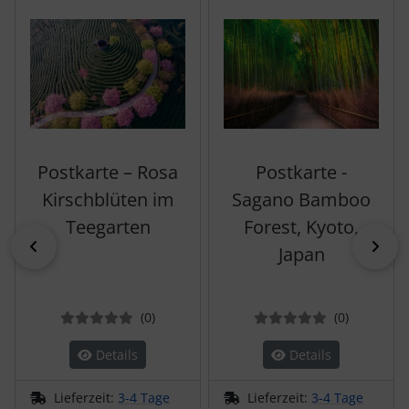
Postkarte – Rosa
Postkarte -
Kirschblüten im
Sagano Bamboo
Teegarten
Forest, Kyoto,
zurück
vor
Japan
Bewertungen
Bewertun
(0
)
(0
)
Details
Details
Lieferzeit:
3-4 Tage
Lieferzeit:
3-4 Tage