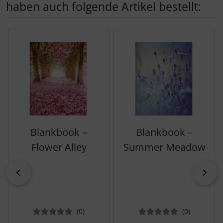
haben auch folgende Artikel bestellt:
Es folgt ein Produktslider - navigieren Sie mit der Tab-Tas
Blankbook –
Blankbook –
Flower Alley
Summer Meadow
zurück
vor
Bewertungen
Bewertun
(0
)
(0
)