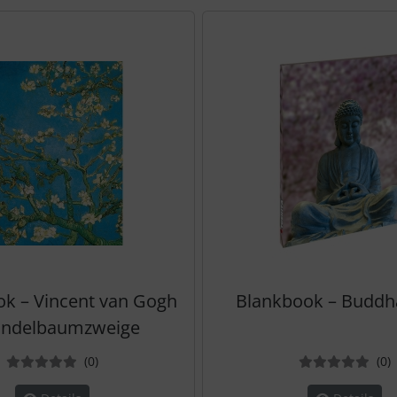
te zu den einzelnen Artikeln.
k – Vincent van Gogh
Blankbook – Buddh
andelbaumzweige
Bewertungen
B
(0
)
(0
)