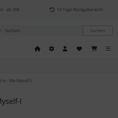
d - ab 30€
14 Tage Rückgaberecht
Suchen
rte - Me-Myself-I
 navigieren. Zum Vergrößern klicken Sie auf das Bild.
yself-I