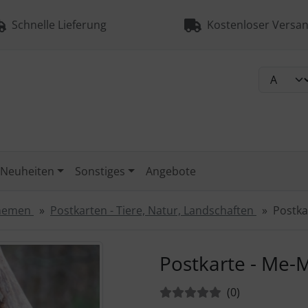
Schnelle Lieferung
Kostenloser Versan
Neuheiten
Sonstiges
Angebote
Themen
Postkarten - Tiere, Natur, Landschaften
Postka
urück-" und "Vor-Button" nutzen, um zwischen den Bildern zu
Postkarte - Me-M
Bewertungen:
Bewertungen
(0
)