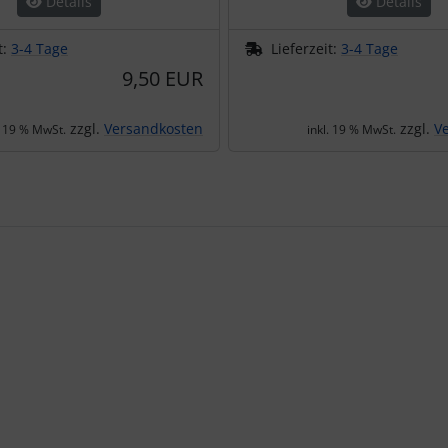
Details
Details
t:
3-4 Tage
Lieferzeit:
3-4 Tage
9,50 EUR
zzgl.
Versandkosten
zzgl.
V
. 19 % MwSt.
inkl. 19 % MwSt.
te zu den einzelnen Artikeln.