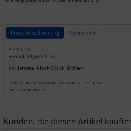
Für eine größere Ansicht klicken Sie auf das Bild!
Produktbeschreibung
Rezensionen
Produktbeschreibung
Postkarte
Format: 14,8x10,5 cm
Vorderseite 4-Farb-Druck, lackiert,
Hersteller: TUSHITA PaperArt GmbH, Bahnhofstr. 47 , 47447 Moers
email: service@tushita.com
Kunden, die diesen Artikel kauften