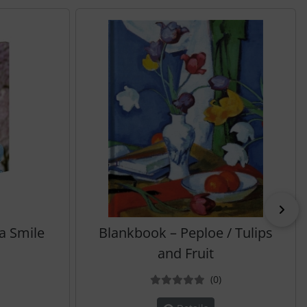
vor
a Smile
Blankbook – Peploe / Tulips
and Fruit
ewertungen
Bewertungen
(0
)