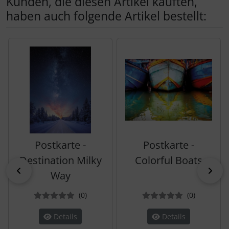
Kunden, die diesen Artikel kauften,
haben auch folgende Artikel bestellt:
Es folgt ein Produktslider - navigieren Sie mit der Tab-Tas
Postkarte -
Postkarte -
Destination Milky
Colorful Boats
zurück
vor
Way
Bewertungen
Bewertun
(0
)
(0
)
Details
Details