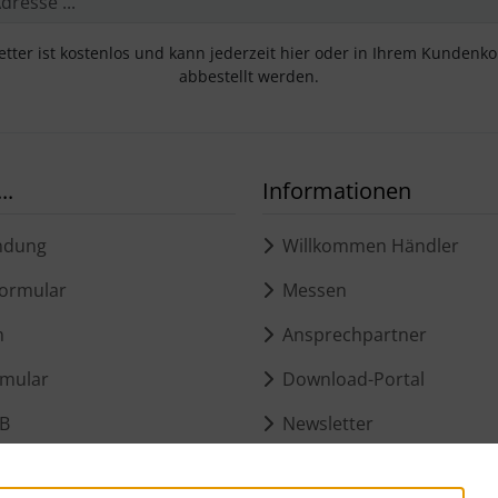
tter ist kostenlos und kann jederzeit hier oder in Ihrem Kundenk
abbestellt werden.
..
Informationen
ndung
Willkommen Händler
ormular
Messen
m
Ansprechpartner
mular
Download-Portal
B
Newsletter
d Versand
Kataloge