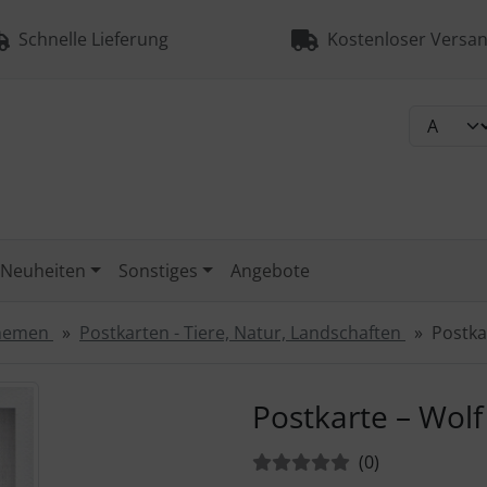
Schnelle Lieferung
Kostenloser Versan
Neuheiten
Sonstiges
Angebote
Themen
Postkarten - Tiere, Natur, Landschaften
Postka
urück-" und "Vor-Button" nutzen, um zwischen den Bildern zu
Postkarte – Wolf
Bewertungen:
Bewertungen
(0
)