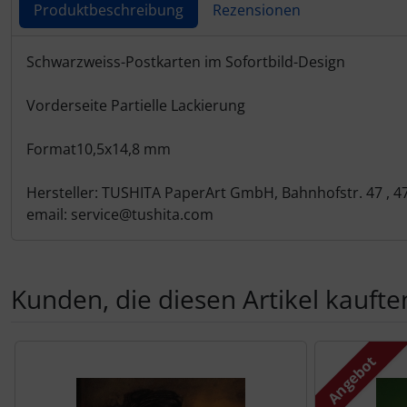
Produktbeschreibung
Rezensionen
Produktbeschreibung
Schwarzweiss-Postkarten im Sofortbild-Design
Vorderseite Partielle Lackierung
Format10,5x14,8 mm
Hersteller: TUSHITA PaperArt GmbH, Bahnhofstr. 47 , 
email: service@tushita.com
Kunden, die diesen Artikel kauften
Es folgt ein Produktslider - navigieren Sie mit der Tab-Tas
Angebot