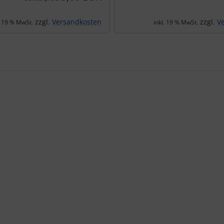
zzgl.
Versandkosten
zzgl.
V
. 19 % MwSt.
inkl. 19 % MwSt.
te zu den einzelnen Artikeln.