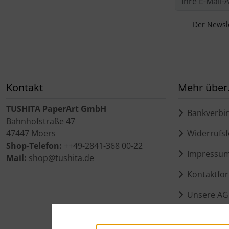
Der Newsle
Kontakt
Mehr über.
TUSHITA PaperArt GmbH
Bankverbi
Bahnhofstraße 47
47447 Moers
Widerrufsf
Shop-Telefon:
++49-2841-368 00-22
Impressu
Mail:
shop@tushita.de
Kontaktfor
Unsere AG
Zahlung un