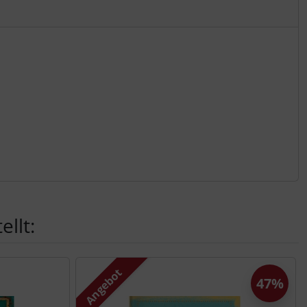
llt:
Angebot
47%