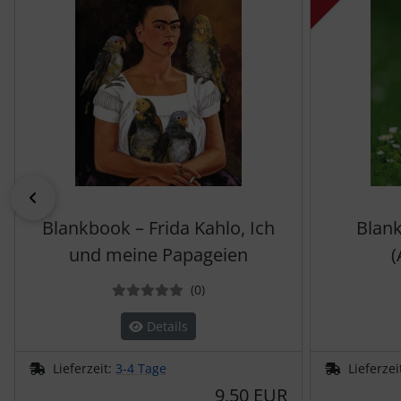
zurück
Blankbook – Frida Kahlo, Ich
Blan
und meine Papageien
(
Bewertungen
(0
)
Details
Lieferzeit:
3-4 Tage
Lieferzei
9,50 EUR