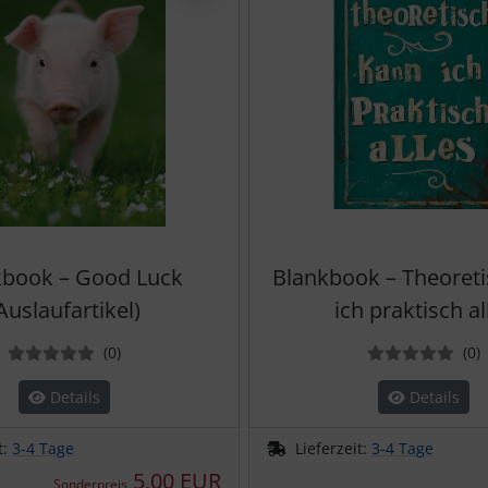
kbook – Good Luck
Blankbook – Theoret
Auslaufartikel)
ich praktisch al
Bewertungen
B
(0
)
(0
)
Details
Details
t:
3-4 Tage
Lieferzeit:
3-4 Tage
5,00 EUR
Sonderpreis