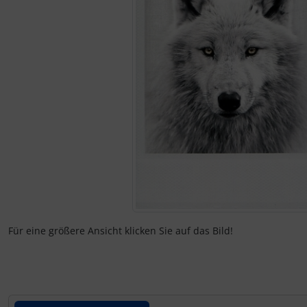
Kalender 2027 - Organizer / Planer
Klappkarten - Retro / Vintage
Klappkarten - Hochzeit / Geburt / Genesung / Trauer
Klappkarten - Weihnachten
Klappkarten - Verschiedenes
Für eine größere Ansicht klicken Sie auf das Bild!