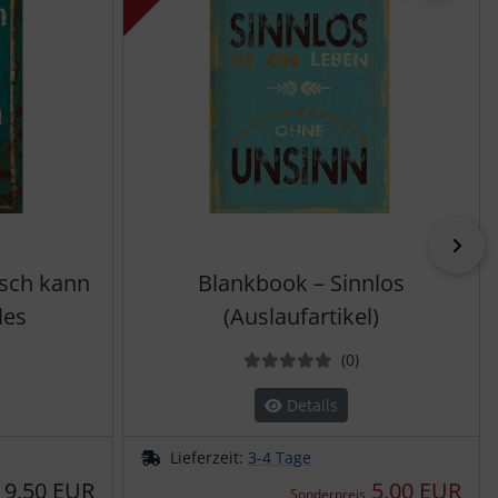
vor
isch kann
Blankbook – Sinnlos
les
(Auslaufartikel)
ewertungen
Bewertungen
(0
)
Details
Lieferzeit:
3-4 Tage
9,50 EUR
5,00 EUR
Sonderpreis