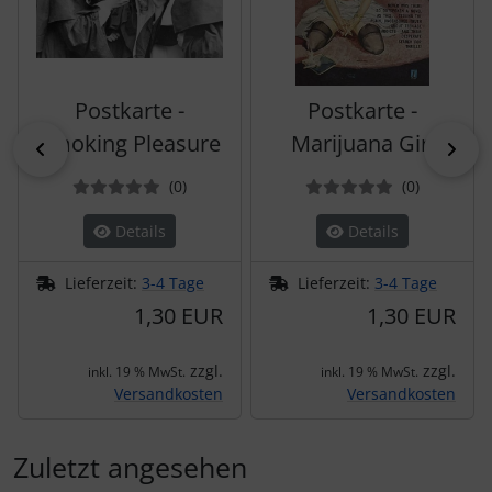
Postkarte -
Postkarte -
Smoking Pleasure
Marijuana Girl
zurück
vor
Bewertungen
Bewertun
(0
)
(0
)
Details
Details
Lieferzeit:
3-4 Tage
Lieferzeit:
3-4 Tage
1,30 EUR
1,30 EUR
zzgl.
zzgl.
inkl. 19 % MwSt.
inkl. 19 % MwSt.
Versandkosten
Versandkosten
Zuletzt angesehen