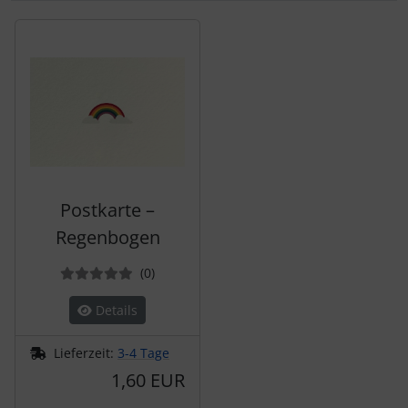
Es folgt ein Produktslider - navigieren Sie mit der Tab-Tas
Postkarte –
Regenbogen
Bewertungen
(0
)
Details
Lieferzeit:
3-4 Tage
1,60 EUR