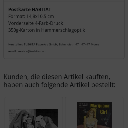
Produktbeschreibung
Postkarte HABITAT
Format: 14,8x10,5 cm
Vorderseite 4-Farb-Druck
350g-Karton in Hammerschlagoptik
Hersteller: TUSHITA PaperArt GmbH, Bahnhofstr. 47 , 47447 Moers
email: service@tushita.com
Kunden, die diesen Artikel kauften,
haben auch folgende Artikel bestellt:
Es folgt ein Produktslider - navigieren Sie mit der Tab-Tas