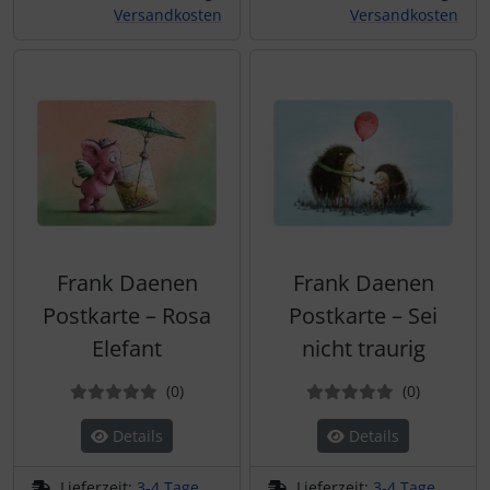
Versandkosten
Versandkosten
Frank Daenen
Frank Daenen
Postkarte – Rosa
Postkarte – Sei
Elefant
nicht traurig
Bewertungen
Bewertun
(0
)
(0
)
Details
Details
Lieferzeit:
3-4 Tage
Lieferzeit:
3-4 Tage