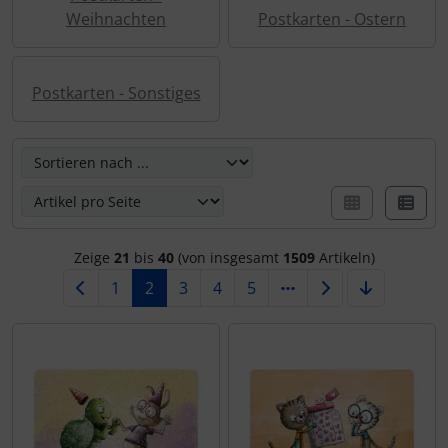
Weihnachten
Postkarten - Ostern
Postkarten - Sonstiges
Hier können Sie die nachfolgenden Artikel umsortieren u
Zeige
21
bis
40
(von insgesamt
1509
Artikeln)
1
2
3
4
5