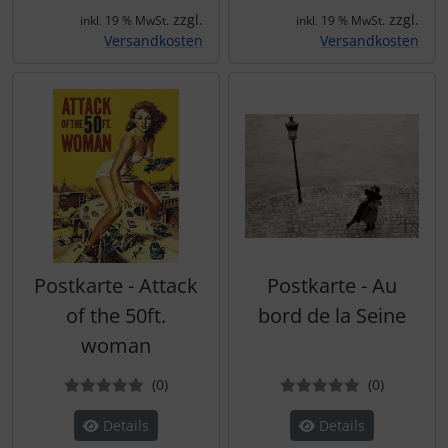
zzgl.
zzgl.
inkl. 19 % MwSt.
inkl. 19 % MwSt.
Versandkosten
Versandkosten
Postkarte - Attack
Postkarte - Au
of the 50ft.
bord de la Seine
woman
Bewertungen
Bewertun
(0
)
(0
)
Details
Details