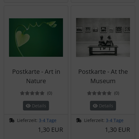
Postkarte - Art in
Postkarte - At the
Nature
Museum
Bewertungen
Bewertun
(0
)
(0
)
Details
Details
Lieferzeit:
3-4 Tage
Lieferzeit:
3-4 Tage
1,30 EUR
1,30 EUR