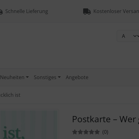
Schnelle Lieferung
Kostenloser Versan
Neuheiten
Sonstiges
Angebote
cklich ist
urück-" und "Vor-Button" nutzen, um zwischen den Bildern zu
Postkarte – Wer g
Bewertungen:
Bewertungen
(0
)