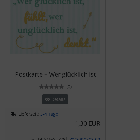
Postkarte – Wer glücklich ist
Bewertungen
(0
)
Details
Lieferzeit:
3-4 Tage
1,30 EUR
zzgl.
Versandkosten
inkl. 19 % MwSt.