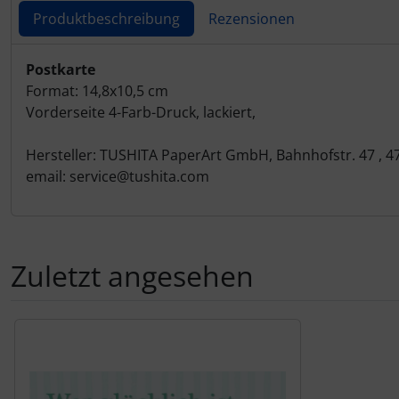
Produktbeschreibung
Rezensionen
Produktbeschreibung
Postkarte
Format: 14,8x10,5 cm
Vorderseite 4-Farb-Druck, lackiert,
Hersteller: TUSHITA PaperArt GmbH, Bahnhofstr. 47 , 
email: service@tushita.com
Zuletzt angesehen
Es folgt ein Produktslider - navigieren Sie mit der Tab-Tas