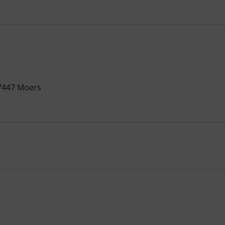
47447 Moers
te zu den einzelnen Artikeln.