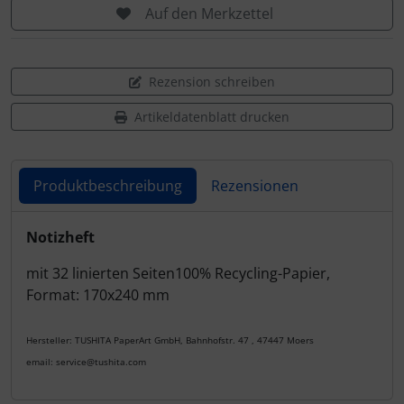
Auf den Merkzettel
Rezension schreiben
Artikeldatenblatt drucken
Produktbeschreibung
Rezensionen
Produktbeschreibung
Notizheft
mit 32 linierten Seiten100% Recycling-Papier,
Format: 170x240 mm
Hersteller: TUSHITA PaperArt GmbH, Bahnhofstr. 47 , 47447 Moers
email: service@tushita.com