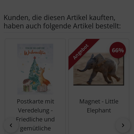
Kunden, die diesen Artikel kauften,
haben auch folgende Artikel bestellt:
Es folgt ein Produktslider - navigieren Sie mit der Tab-Tas
Angebot
66%
Postkarte mit
Magnet - Little
Veredelung -
Elephant
Friedliche und
zurück
vor
gemütliche