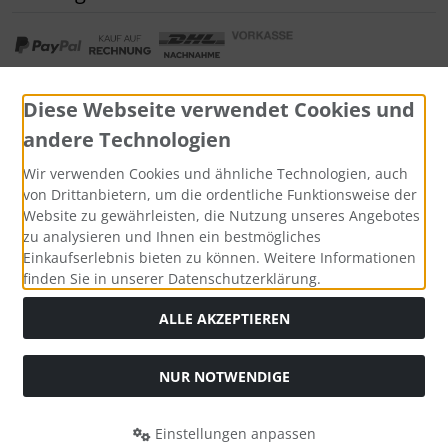
Diese Webseite verwendet Cookies und
andere Technologien
Widerrufsformular
Wir verwenden Cookies und ähnliche Technologien, auch
von Drittanbietern, um die ordentliche Funktionsweise der
Website zu gewährleisten, die Nutzung unseres Angebotes
zu analysieren und Ihnen ein bestmögliches
Einkaufserlebnis bieten zu können. Weitere Informationen
finden Sie in unserer Datenschutzerklärung.
ALLE AKZEPTIEREN
Alle Preise inkl. gesetzl. MwSt. zzgl.
Versandkosten
. Die
NUR NOTWENDIGE
durchgestrichenen Preise entsprechen dem bisherigen Preis
bei Tushita PaperArt GmbH.
Einstellungen anpassen
Tushita PaperArt GmbH © 2026 | Template © 2026 by Karl