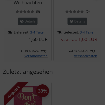
Weihnachten
Bewertungen
Bewertun
(0
)
(0
)
Details
Details
Lieferzeit:
3-4 Tage
Lieferzeit:
3-4 Tage
1,60 EUR
1,00 EUR
Sonderpreis
zzgl.
zzgl.
inkl. 19 % MwSt.
inkl. 19 % MwSt.
Versandkosten
Versandkosten
Zuletzt angesehen
Es folgt ein Produktslider - navigieren Sie mit der Tab-Tas
Angebot
33%