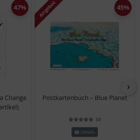
Angebot
47%
45%
vor
 a Change
Postkartenbuch – Blue Planet
artikel)
ewertungen
Bewertungen
(0
)
Details