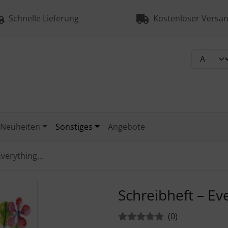
Schnelle Lieferung
Kostenloser Versan
Neuheiten
Sonstiges
Angebote
verything...
urück-" und "Vor-Button" nutzen, um zwischen den Bildern zu
Schreibheft – Eve
Bewertungen:
Bewertungen
(0
)