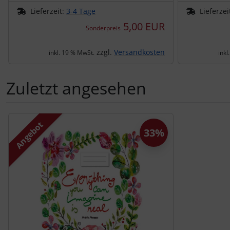
Lieferzeit:
3-4 Tage
Lieferzei
5,00 EUR
Sonderpreis
zzgl.
Versandkosten
inkl. 19 % MwSt.
inkl
Zuletzt angesehen
Es folgt ein Produktslider - navigieren Sie mit der Tab-Tas
Angebot
33%