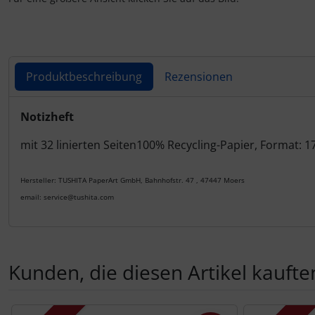
Produktbeschreibung
Rezensionen
Produktbeschreibung
Notizheft
mit 32 linierten Seiten100% Recycling-Papier, Format:
Hersteller: TUSHITA PaperArt GmbH, Bahnhofstr. 47 , 47447 Moers
email: service@tushita.com
Kunden, die diesen Artikel kauften
Es folgt ein Produktslider - navigieren Sie mit der Tab-Tas