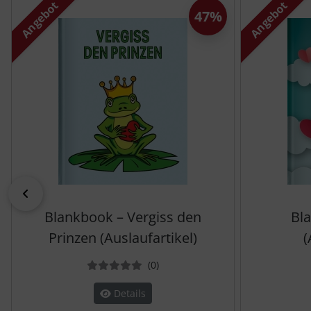
Angebot
Angebot
47%
zurück
Blankbook – Vergiss den
Bla
Prinzen (Auslaufartikel)
(
Bewertungen
(0
)
Details