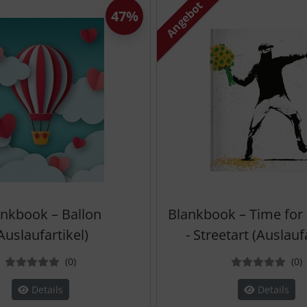
Angebot
47%
nkbook – Ballon
Blankbook – Time for
Auslaufartikel)
- Streetart (Auslauf
Bewertungen
B
(0
)
(0
)
Details
Details