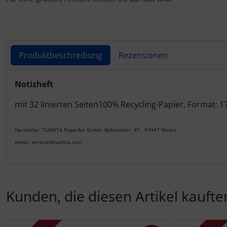
Produktbeschreibung
Rezensionen
Produktbeschreibung
Notizheft
mit 32 linierten Seiten100% Recycling-Papier, Format:
Hersteller: TUSHITA PaperArt GmbH, Bahnhofstr. 47 , 47447 Moers
email: service@tushita.com
Kunden, die diesen Artikel kauften
Es folgt ein Produktslider - navigieren Sie mit der Tab-Tas