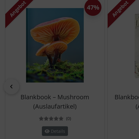
Angebot
Angebot
47%
zurück
Blankbook – Mushroom
Blankboo
(Auslaufartikel)
(
Bewertungen
(0
)
Details