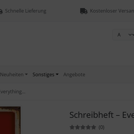
Schnelle Lieferung
Kostenloser Versan
Neuheiten
Sonstiges
Angebote
verything...
urück-" und "Vor-Button" nutzen, um zwischen den Bildern zu
Schreibheft – Eve
Bewertungen:
Bewertungen
(0
)