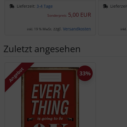
Lieferzeit:
3-4 Tage
Lieferzei
5,00 EUR
Sonderpreis
zzgl.
Versandkosten
inkl. 19 % MwSt.
inkl
Zuletzt angesehen
Es folgt ein Produktslider - navigieren Sie mit der Tab-Tas
Angebot
33%