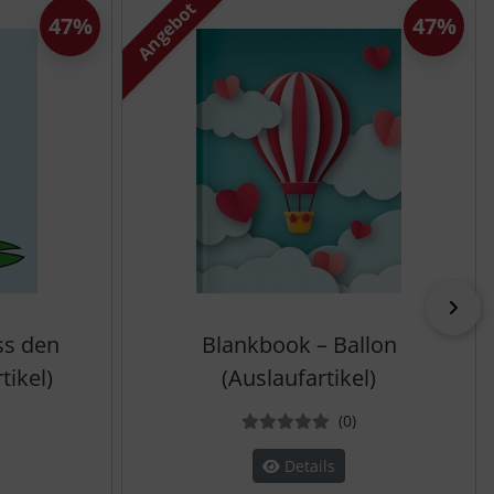
Angebot
47%
47%
vor
ss den
Blankbook – Ballon
tikel)
(Auslaufartikel)
ewertungen
Bewertungen
(0
)
Details