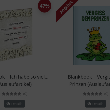
Angebot
47%
k – Ich habe so viel...
Blankbook – Vergi
Auslaufartikel)
Prinzen (Auslaufar
Bewertungen
B
(0
)
(0
)
Details
Details