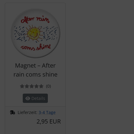
Es folgt ein Produktslider - navigieren Sie mit der Tab-Tas
Magnet – After
rain coms shine
Bewertungen
(0
)
Details
Lieferzeit:
3-4 Tage
2,95 EUR