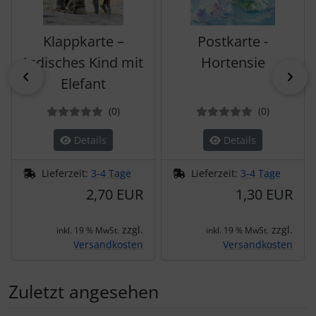
Klappkarte –
Postkarte -
Indisches Kind mit
Hortensie
zurück
vor
Elefant
Bewertungen
Bewertun
(0
)
(0
)
Details
Details
Lieferzeit:
3-4 Tage
Lieferzeit:
3-4 Tage
2,70 EUR
1,30 EUR
zzgl.
zzgl.
inkl. 19 % MwSt.
inkl. 19 % MwSt.
Versandkosten
Versandkosten
Zuletzt angesehen