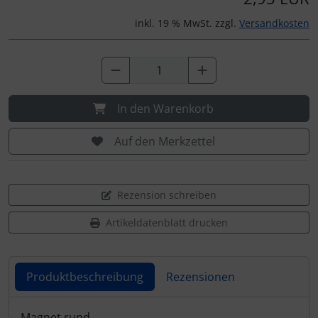
inkl. 19 % MwSt. zzgl.
Versandkosten
In den Warenkorb
Auf den Merkzettel
Rezension schreiben
Artikeldatenblatt drucken
Produktbeschreibung
Rezensionen
Produktbeschreibung
Magnet rund