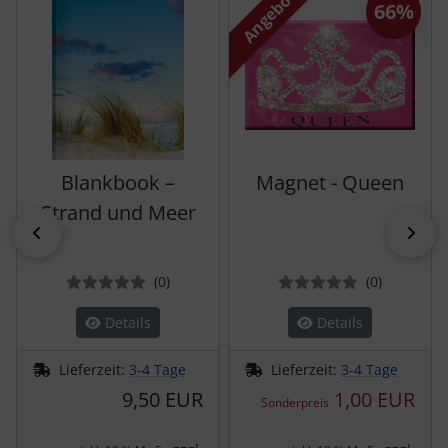
Angebot
66%
Blankbook –
Magnet - Queen
Strand und Meer
zurück
vor
Bewertungen
Bewertun
(0
)
(0
)
Details
Details
Lieferzeit:
3-4 Tage
Lieferzeit:
3-4 Tage
9,50 EUR
1,00 EUR
Sonderpreis