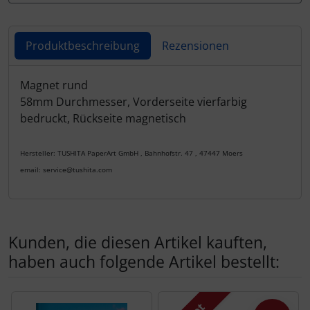
Produktbeschreibung
Rezensionen
Produktbeschreibung
Magnet rund
58mm Durchmesser, Vorderseite vierfarbig
bedruckt, Rückseite magnetisch
Hersteller: TUSHITA PaperArt GmbH , Bahnhofstr. 47 , 47447 Moers
email: service@tushita.com
Kunden, die diesen Artikel kauften,
haben auch folgende Artikel bestellt:
Es folgt ein Produktslider - navigieren Sie mit der Tab-Tas