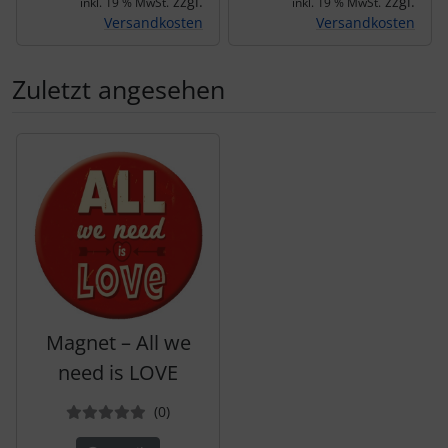
zzgl.
zzgl.
inkl. 19 % MwSt.
inkl. 19 % MwSt.
Versandkosten
Versandkosten
Zuletzt angesehen
Es folgt ein Produktslider - navigieren Sie mit der Tab-Tas
Magnet – All we
need is LOVE
Bewertungen
(0
)