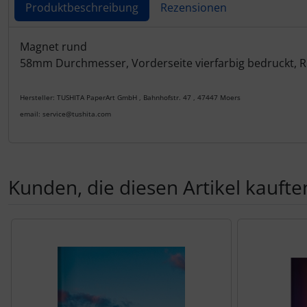
Produktbeschreibung
Rezensionen
Produktbeschreibung
Magnet rund
58mm Durchmesser, Vorderseite vierfarbig bedruckt, R
Hersteller: TUSHITA PaperArt GmbH , Bahnhofstr. 47 , 47447 Moers
email: service@tushita.com
Kunden, die diesen Artikel kauften
Es folgt ein Produktslider - navigieren Sie mit der Tab-Tas