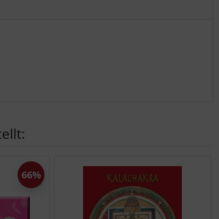
llt:
66%