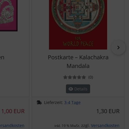
vor
en
Postkarte – Kalachakra
Mandala
ewertungen
Bewertungen
(0
)
Details
Lieferzeit:
3-4 Tage
1,00 EUR
1,30 EUR
ersandkosten
zzgl.
Versandkosten
inkl. 19 % MwSt.