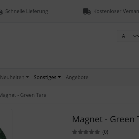
Schnelle Lieferung
Kostenloser Versan
Neuheiten
Sonstiges
Angebote
Magnet - Green Tara
urück-" und "Vor-Button" nutzen, um zwischen den Bildern zu
Magnet - Green 
Bewertungen:
Bewertungen
(0
)