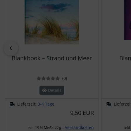
zurück
Blankbook – Strand und Meer
Blan
Bewertungen
(0
)
Details
Lieferzeit:
3-4 Tage
Lieferzei
9,50 EUR
zzgl.
Versandkosten
inkl. 19 % MwSt.
inkl