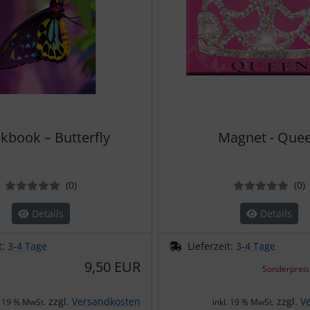
kbook – Butterfly
Magnet - Que
Bewertungen
B
(0
)
(0
)
Details
Details
t:
3-4 Tage
Lieferzeit:
3-4 Tage
9,50 EUR
Sonderpreis
zzgl.
Versandkosten
zzgl.
V
. 19 % MwSt.
inkl. 19 % MwSt.