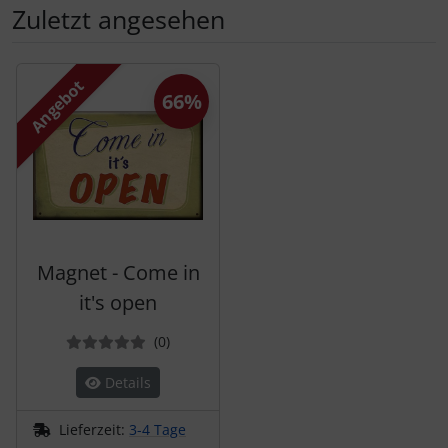
Zuletzt angesehen
Es folgt ein Produktslider - navigieren Sie mit der Tab-Tas
Angebot
66%
Magnet - Come in
it's open
Bewertungen
(0
)
Details
Lieferzeit:
3-4 Tage