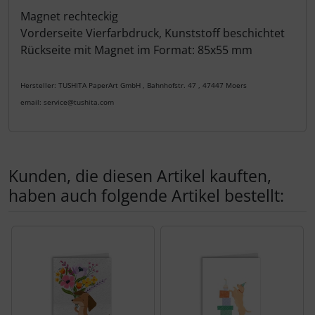
Produktbeschreibung
Magnet rechteckig
Vorderseite Vierfarbdruck, Kunststoff beschichtet
Rückseite mit Magnet im Format: 85x55 mm
Hersteller: TUSHITA PaperArt GmbH , Bahnhofstr. 47 , 47447 Moers
email: service@tushita.com
Kunden, die diesen Artikel kauften,
haben auch folgende Artikel bestellt:
Es folgt ein Produktslider - navigieren Sie mit der Tab-Tas