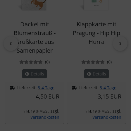
Dackel mit
Klappkarte mit
Blumenstrauß -
Prägung - Hip Hip
Grußkarte aus
Hurra
zurück
vor
Samenpapier
Bewertungen
Bewertun
(0
)
(0
)
Details
Details
Lieferzeit:
3-4 Tage
Lieferzeit:
3-4 Tage
4,50 EUR
3,15 EUR
zzgl.
zzgl.
inkl. 19 % MwSt.
inkl. 19 % MwSt.
Versandkosten
Versandkosten