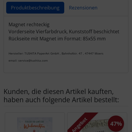
Produktbeschreibung
Rezensionen
Produktbeschreibung
Magnet rechteckig
Vorderseite Vierfarbdruck, Kunststoff beschichtet
Rückseite mit Magnet im Format: 85x55 mm
Hersteller: TUSHITA PaperArt GmbH , Bahnhofstr. 47 , 47447 Moers
email: service@tushita.com
Kunden, die diesen Artikel kauften,
haben auch folgende Artikel bestellt:
Es folgt ein Produktslider - navigieren Sie mit der Tab-Tas
Angebot
47%