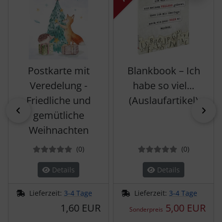
Postkarte mit
Blankbook – Ich
Veredelung -
habe so viel...
Friedliche und
(Auslaufartikel)
zurück
vor
gemütliche
Weihnachten
Bewertungen
Bewertun
(0
)
(0
)
Details
Details
Lieferzeit:
3-4 Tage
Lieferzeit:
3-4 Tage
1,60 EUR
5,00 EUR
Sonderpreis