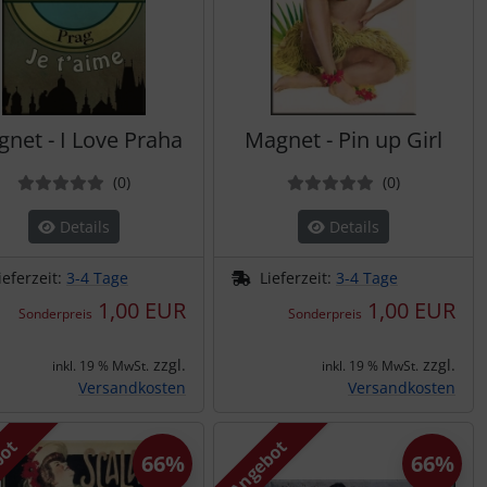
net - I Love Praha
Magnet - Pin up Girl
Bewertungen
Bewertung
(0
)
(0
)
Details
Details
ieferzeit:
3-4 Tage
Lieferzeit:
3-4 Tage
1,00 EUR
1,00 EUR
Sonderpreis
Sonderpreis
zzgl.
zzgl.
inkl. 19 % MwSt.
inkl. 19 % MwSt.
Versandkosten
Versandkosten
bot
Angebot
66%
66%