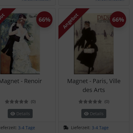
bot
Angebot
66%
66%
Magnet - Renoir
Magnet - Paris, Ville
des Arts
Bewertungen
Bewertung
(0
)
(0
)
Details
Details
ieferzeit:
3-4 Tage
Lieferzeit:
3-4 Tage