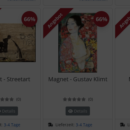
Angebot
Ange
66%
66%
 - Streetart
Magnet - Gustav Klimt
Bewertungen
Bewertungen
(0
)
(0
)
Details
Details
it:
3-4 Tage
Lieferzeit:
3-4 Tage
L