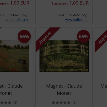
1,00 EUR
1,00 EUR
rpreis
Sonderpreis
zzgl.
zzgl.
inkl. 19 % MwSt.
inkl. 19 % MwSt.
Versandkosten
Versandkosten
Angebot
Ange
66%
66%
t - Claude
Magnet - Claude
Ma
Monet
Monet
Bewertungen
Bewertungen
(0
)
(0
)