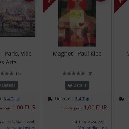
 Paris, Ville
Magnet - Paul Klee
M
es Arts
Bewertungen
Bewertungen
(0
)
(0
)
Details
Details
it:
3-4 Tage
Lieferzeit:
3-4 Tage
L
1,00 EUR
1,00 EUR
rpreis
Sonderpreis
zzgl.
zzgl.
inkl. 19 % MwSt.
inkl. 19 % MwSt.
Versandkosten
Versandkosten