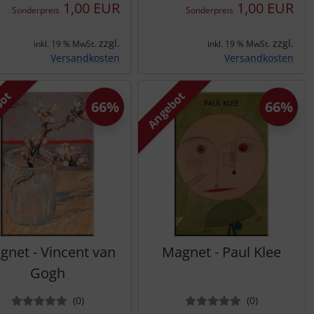
1,00 EUR
1,00 EUR
Sonderpreis
Sonderpreis
zzgl.
zzgl.
inkl. 19 % MwSt.
inkl. 19 % MwSt.
Versandkosten
Versandkosten
bot
Angebot
66%
66%
gnet - Vincent van
Magnet - Paul Klee
Gogh
Bewertungen
Bewertung
(0
)
(0
)