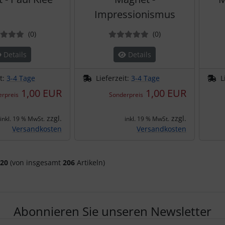
Impressionismus
Bewertungen
Bewertungen
(0
)
(0
)
Details
Details
it:
3-4 Tage
Lieferzeit:
3-4 Tage
L
1,00 EUR
1,00 EUR
rpreis
Sonderpreis
zzgl.
zzgl.
inkl. 19 % MwSt.
inkl. 19 % MwSt.
Versandkosten
Versandkosten
20
(von insgesamt
206
Artikeln)
Abonnieren Sie unseren Newsletter