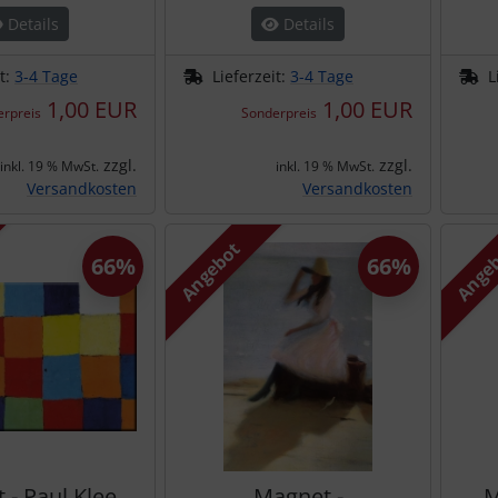
Details
Details
it:
3-4 Tage
Lieferzeit:
3-4 Tage
L
1,00 EUR
1,00 EUR
rpreis
Sonderpreis
zzgl.
zzgl.
inkl. 19 % MwSt.
inkl. 19 % MwSt.
Versandkosten
Versandkosten
Angebot
Ange
66%
66%
 - Paul Klee
Magnet -
M