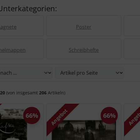
Unterkategorien:
agnete
Poster
elmappen
Schreibhefte
Sie die nachfolgenden Artikel umsortieren und zwischen ein
20
(von insgesamt
206
Artikeln)
Angebot
Ange
66%
66%