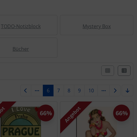
TODO-Notizblock
Mystery Box
Bücher
er Box- oder Listenansicht wählen.
6
7
8
9
10
bot
Angebot
66%
66%