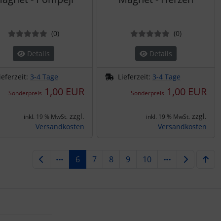
Bewertungen
Bewertung
(0
)
(0
)
Details
Details
ieferzeit:
3-4 Tage
Lieferzeit:
3-4 Tage
1,00 EUR
1,00 EUR
Sonderpreis
Sonderpreis
zzgl.
zzgl.
inkl. 19 % MwSt.
inkl. 19 % MwSt.
Versandkosten
Versandkosten
6
7
8
9
10