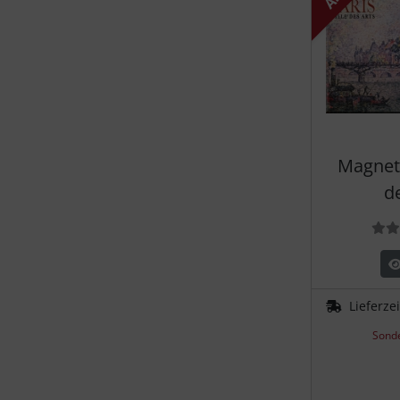
Magnet -
d
Lieferze
Sonde