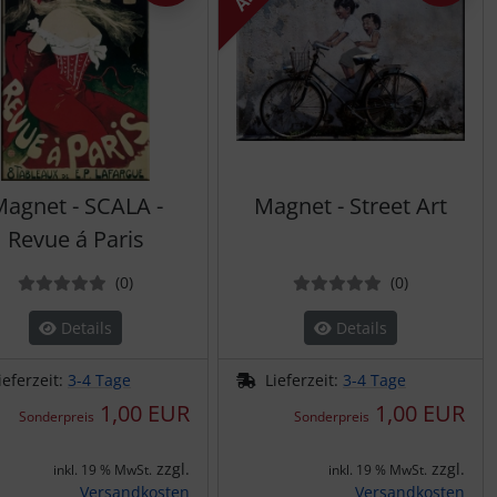
agnet - SCALA -
Magnet - Street Art
Revue á Paris
Bewertungen
Bewertung
(0
)
(0
)
Details
Details
ieferzeit:
3-4 Tage
Lieferzeit:
3-4 Tage
1,00 EUR
1,00 EUR
Sonderpreis
Sonderpreis
zzgl.
zzgl.
inkl. 19 % MwSt.
inkl. 19 % MwSt.
Versandkosten
Versandkosten