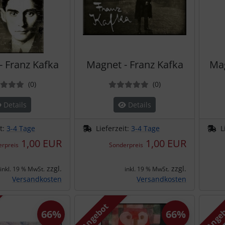
- Franz Kafka
Magnet - Franz Kafka
Mag
Bewertungen
Bewertungen
(0
)
(0
)
Details
Details
it:
3-4 Tage
Lieferzeit:
3-4 Tage
L
1,00 EUR
1,00 EUR
rpreis
Sonderpreis
zzgl.
zzgl.
inkl. 19 % MwSt.
inkl. 19 % MwSt.
Versandkosten
Versandkosten
Angebot
Ange
66%
66%