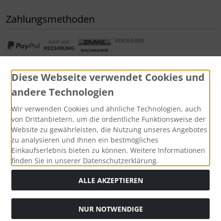
Zahlungsmethoden
Diese Webseite verwendet Cookies und
andere Technologien
Widerrufsformular
Wir verwenden Cookies und ähnliche Technologien, auch
von Drittanbietern, um die ordentliche Funktionsweise der
Website zu gewährleisten, die Nutzung unseres Angebotes
zu analysieren und Ihnen ein bestmögliches
Einkaufserlebnis bieten zu können. Weitere Informationen
finden Sie in unserer Datenschutzerklärung.
ALLE AKZEPTIEREN
Alle Preise inkl. gesetzl. MwSt. zzgl.
Versandkosten
. Die
NUR NOTWENDIGE
durchgestrichenen Preise entsprechen dem bisherigen Preis