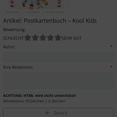
Kalender 2027 - Organizer / Planer
Postkarten - Tiere, Natur, Landschaften
Klappkarten - Retro / Vintage
Artikel: Postkartenbuch – Kool Kids
Postkarten - Retro / Vintage
Klappkarten - Hochzeit / Geburt / Genesung / Trauer
Bewertung:
SCHLECHT
SEHR GUT
Postkarten - Hochzeit / Geburt / Genesung
Klappkarten - Weihnachten
Autor:
*
Postkarten - Weihnachten
Klappkarten - Verschiedenes
Postkarten - Ostern
Ihre Rezension:
*
Postkarten - Sonstiges
ACHTUNG:
HTML wird nicht unterstützt!
Mindestens 10 Zeichen |
0
Zeichen
Zurück