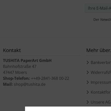
Der Newsle
Kontakt
Mehr über.
TUSHITA PaperArt GmbH
Bankverbi
Bahnhofstraße 47
47447 Moers
Widerrufsf
Shop-Telefon:
++49-2841-368 00-22
Impressu
Mail:
shop@tushita.de
Kontaktfor
Unsere AG