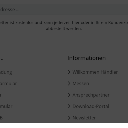
tter ist kostenlos und kann jederzeit hier oder in Ihrem Kundenk
abbestellt werden.
..
Informationen
ndung
Willkommen Händler
ormular
Messen
m
Ansprechpartner
mular
Download-Portal
B
Newsletter