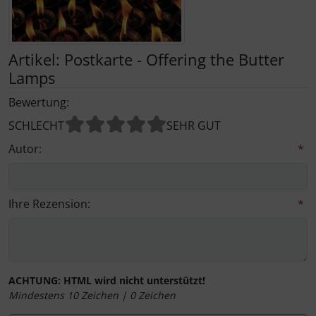
Kalender 2027 - Organizer / Planer
Postkarten - Tiere, Natur, Landschaften
Klappkarten - Retro / Vintage
Artikel: Postkarte - Offering the Butter
Postkarten - Retro / Vintage
Klappkarten - Hochzeit / Geburt / Genesung / Trauer
Lamps
Bewertung:
Postkarten - Hochzeit / Geburt / Genesung
Klappkarten - Weihnachten
SCHLECHT
SEHR GUT
Postkarten - Weihnachten
Klappkarten - Verschiedenes
Autor:
*
Postkarten - Ostern
Ihre Rezension:
*
Postkarten - Sonstiges
ACHTUNG:
HTML wird nicht unterstützt!
Mindestens 10 Zeichen |
0
Zeichen