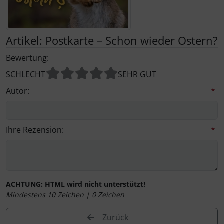
Kalender 2027 - Organizer / Planer
Postkarten - Tiere, Natur, Landschaften
Klappkarten - Retro / Vintage
Artikel: Postkarte – Schon wieder Ostern?
Postkarten - Retro / Vintage
Klappkarten - Hochzeit / Geburt / Genesung / Trauer
Bewertung:
Postkarten - Hochzeit / Geburt / Genesung
Klappkarten - Weihnachten
SCHLECHT
SEHR GUT
Autor:
*
Postkarten - Weihnachten
Klappkarten - Verschiedenes
Postkarten - Ostern
Ihre Rezension:
*
Postkarten - Sonstiges
ACHTUNG:
HTML wird nicht unterstützt!
Mindestens 10 Zeichen |
0
Zeichen
Zurück